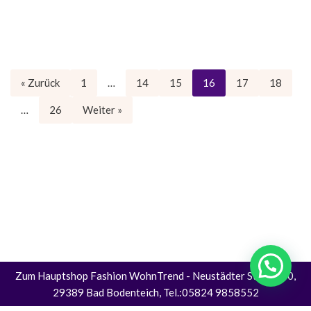
« Zurück
1
…
14
15
16
17
18
…
26
Weiter »
Zum Hauptshop Fashion WohnTrend
- Neustädter Straße 30,
29389 Bad Bodenteich, Tel.:05824 9858552