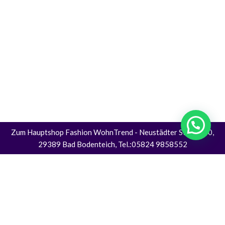
Zum Hauptshop Fashion WohnTrend
- Neustädter Straße 30,
29389 Bad Bodenteich, Tel.:05824 9858552
Alle Preise inkl. der gesetzlichen MwSt.
Die durchgestrichenen Preise entsprechen dem bisherigen Preis in diesem
Online-Shop.