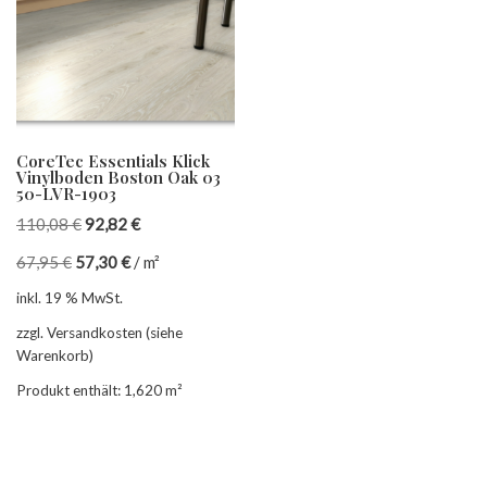
CoreTec Essentials Klick
Vinylboden Boston Oak 03
50-LVR-1903
110,08
€
92,82
€
67,95
€
57,30
€
/
m²
inkl. 19 % MwSt.
zzgl. Versandkosten (siehe
Warenkorb)
Produkt enthält: 1,620
m²