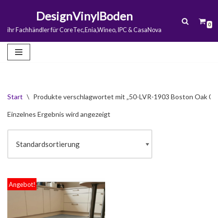
DesignVinylBoden
0
Zum
ihr Fachhändler für CoreTec,Enia,Wineo, IPC & CasaNova
Inhalt
springen
Start
\
Produkte verschlagwortet mit „50-LVR-1903 Boston Oak 03
Einzelnes Ergebnis wird angezeigt
Angebot!