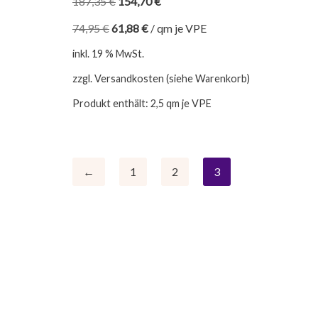
187,35
€
154,70
€
74,95
€
61,88
€
/
qm je VPE
inkl. 19 % MwSt.
zzgl. Versandkosten (siehe Warenkorb)
Produkt enthält: 2,5
qm je VPE
←
1
2
3