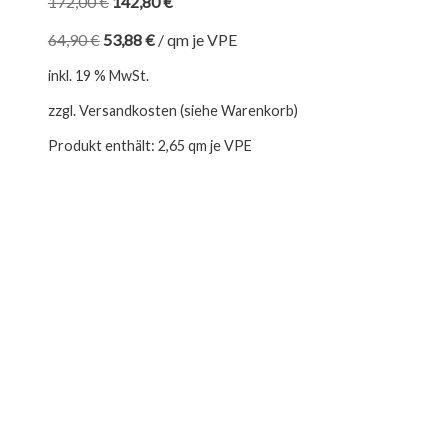
172,00
€
142,80
€
64,90
€
53,88
€
/
qm je VPE
inkl. 19 % MwSt.
zzgl. Versandkosten (siehe Warenkorb)
Produkt enthält: 2,65
qm je VPE