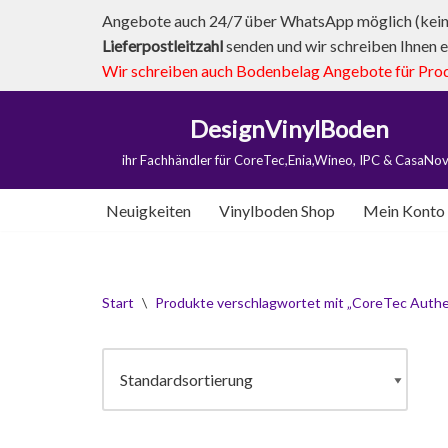
Angebote auch 24/7 über WhatsApp möglich (kein 
Lieferpostleitzahl
senden und wir schreiben Ihnen e
Zum
Wir schreiben auch Bodenbelag Angebote für Produk
Inhalt
springen
DesignVinylBoden
ihr Fachhändler für CoreTec,Enia,Wineo, IPC & CasaNo
Neuigkeiten
Vinylboden Shop
Mein Konto
Start
\
Produkte verschlagwortet mit „CoreTec Authe