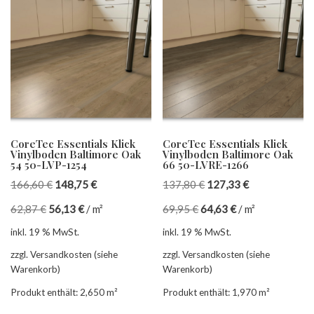
CoreTec Essentials Klick
CoreTec Essentials Klick
Vinylboden Baltimore Oak
Vinylboden Baltimore Oak
54 50-LVP-1254
66 50-LVRE-1266
166,60
€
148,75
€
137,80
€
127,33
€
62,87
€
56,13
€
/
m²
69,95
€
64,63
€
/
m²
inkl. 19 % MwSt.
inkl. 19 % MwSt.
zzgl. Versandkosten (siehe
zzgl. Versandkosten (siehe
Warenkorb)
Warenkorb)
Produkt enthält: 2,650
m²
Produkt enthält: 1,970
m²