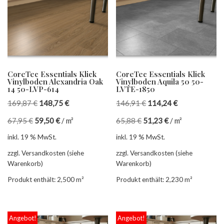
CoreTec Essentials Klick
CoreTec Essentials Klick
Vinylboden Alexandria Oak
Vinylboden Aquila 50 50-
14 50-LVP-614
LVTE-1850
169,87
€
148,75
€
146,91
€
114,24
€
67,95
€
59,50
€
/
m²
65,88
€
51,23
€
/
m²
inkl. 19 % MwSt.
inkl. 19 % MwSt.
zzgl. Versandkosten (siehe
zzgl. Versandkosten (siehe
Warenkorb)
Warenkorb)
Produkt enthält: 2,500
m²
Produkt enthält: 2,230
m²
Angebot!
Angebot!