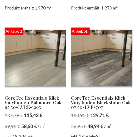
Produkt enthält: 1,970
m²
Produkt enthält: 1,970
m²
Angebot!
Angebot!
CoreTec Essentials Klick
CoreTec Essentials Klick
Vinylboden Baltimore Oak
Vinylboden Blackstone Oak
95 50-LVRE-1295
07 50-LVP-707
137,79
€
115,43
€
150,92
€
129,71
€
69,95
€
58,60
€
/
m²
56,95
€
48,94
€
/
m²
inkl. 19 % MwSt.
inkl. 19 % MwSt.