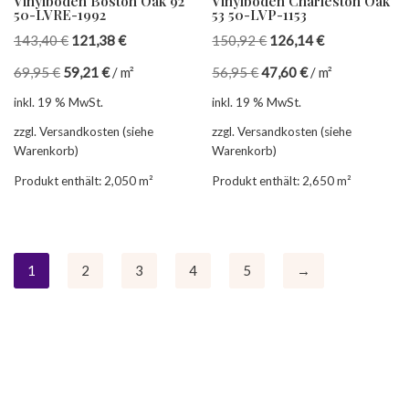
Vinylboden Boston Oak 92
Vinylboden Charleston Oak
50-LVRE-1992
53 50-LVP-1153
143,40
€
121,38
€
150,92
€
126,14
€
69,95
€
59,21
€
/
m²
56,95
€
47,60
€
/
m²
inkl. 19 % MwSt.
inkl. 19 % MwSt.
zzgl. Versandkosten (siehe
zzgl. Versandkosten (siehe
Warenkorb)
Warenkorb)
Produkt enthält: 2,050
m²
Produkt enthält: 2,650
m²
1
2
3
4
5
→