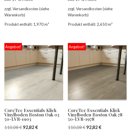
zzgl. Versandkosten (siehe
zzgl. Versandkosten (siehe
Warenkorb)
Warenkorb)
Produkt enthält: 1,970
m²
Produkt enthält: 2,650
m²
Angebot!
Angebot!
CoreTec Essentials Klick
CoreTec Essentials Klick
Vinylboden Boston Oak 03
Vinylboden Boston Oak 78
50-LVR-1903
50-LVR-1978
110,08
€
92,82
€
110,08
€
92,82
€