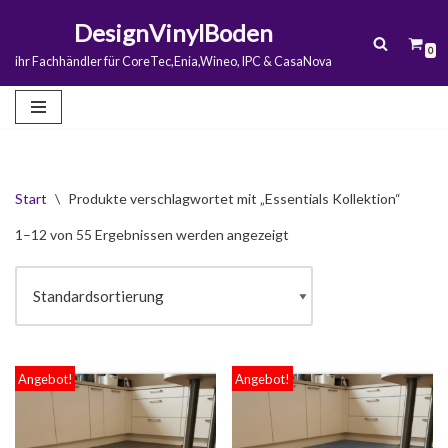
DesignVinylBoden
0
Zum
ihr Fachhändler für CoreTec,Enia,Wineo, IPC & CasaNova
Inhalt
springen
Start
\
Produkte verschlagwortet mit „Essentials Kollektion“
1–12 von 55 Ergebnissen werden angezeigt
Angebot!
Angebot!