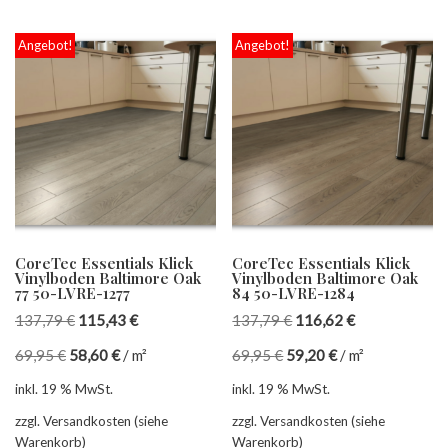
Angebot!
Angebot!
CoreTec Essentials Klick
CoreTec Essentials Klick
Vinylboden Baltimore Oak
Vinylboden Baltimore Oak
77 50-LVRE-1277
84 50-LVRE-1284
137,79
€
115,43
€
137,79
€
116,62
€
69,95
€
58,60
€
/
m²
69,95
€
59,20
€
/
m²
inkl. 19 % MwSt.
inkl. 19 % MwSt.
zzgl. Versandkosten (siehe
zzgl. Versandkosten (siehe
Warenkorb)
Warenkorb)