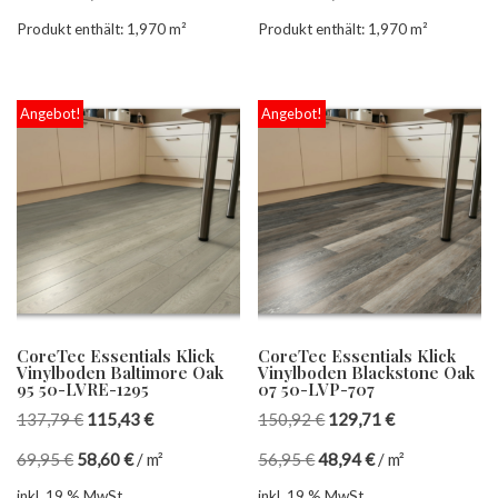
Produkt enthält: 1,970
m²
Produkt enthält: 1,970
m²
Angebot!
Angebot!
CoreTec Essentials Klick
CoreTec Essentials Klick
Vinylboden Baltimore Oak
Vinylboden Blackstone Oak
95 50-LVRE-1295
07 50-LVP-707
137,79
€
115,43
€
150,92
€
129,71
€
69,95
€
58,60
€
/
m²
56,95
€
48,94
€
/
m²
inkl. 19 % MwSt.
inkl. 19 % MwSt.