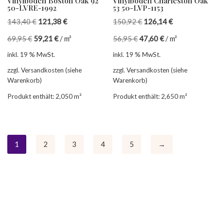
Vinylboden Boston Oak 92
Vinylboden Charleston Oak
50-LVRE-1992
53 50-LVP-1153
143,40
€
121,38
€
150,92
€
126,14
€
69,95
€
59,21
€
/
m²
56,95
€
47,60
€
/
m²
inkl. 19 % MwSt.
inkl. 19 % MwSt.
zzgl. Versandkosten (siehe
zzgl. Versandkosten (siehe
Warenkorb)
Warenkorb)
Produkt enthält: 2,050
m²
Produkt enthält: 2,650
m²
1
2
3
4
5
→