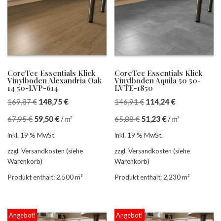
CoreTec Essentials Klick
CoreTec Essentials Klick
Vinylboden Alexandria Oak
Vinylboden Aquila 50 50-
14 50-LVP-614
LVTE-1850
169,87
€
148,75
€
146,91
€
114,24
€
67,95
€
59,50
€
/
m²
65,88
€
51,23
€
/
m²
inkl. 19 % MwSt.
inkl. 19 % MwSt.
zzgl. Versandkosten (siehe
zzgl. Versandkosten (siehe
Warenkorb)
Warenkorb)
Produkt enthält: 2,500
m²
Produkt enthält: 2,230
m²
Angebot!
Angebot!