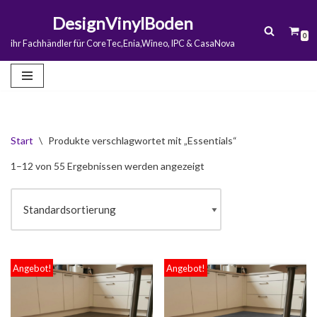
DesignVinylBoden
0
Zum
ihr Fachhändler für CoreTec,Enia,Wineo, IPC & CasaNova
Inhalt
springen
Start
\
Produkte verschlagwortet mit „Essentials“
1–12 von 55 Ergebnissen werden angezeigt
Angebot!
Angebot!