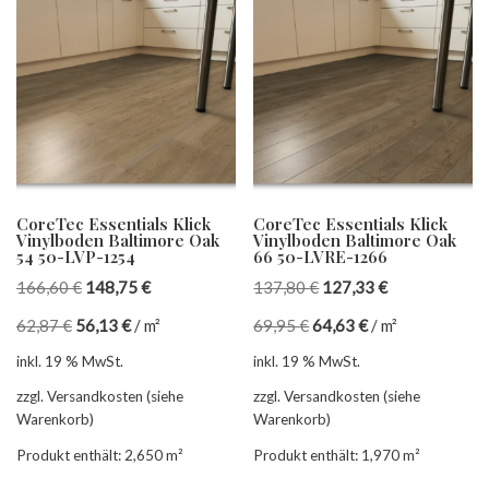
CoreTec Essentials Klick
CoreTec Essentials Klick
Vinylboden Baltimore Oak
Vinylboden Baltimore Oak
54 50-LVP-1254
66 50-LVRE-1266
166,60
€
148,75
€
137,80
€
127,33
€
62,87
€
56,13
€
/
m²
69,95
€
64,63
€
/
m²
inkl. 19 % MwSt.
inkl. 19 % MwSt.
zzgl. Versandkosten (siehe
zzgl. Versandkosten (siehe
Warenkorb)
Warenkorb)
Produkt enthält: 2,650
m²
Produkt enthält: 1,970
m²