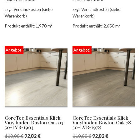
zzgl. Versandkosten (siehe
zzgl. Versandkosten (siehe
Warenkorb)
Warenkorb)
Produkt enthält: 1,970
m²
Produkt enthält: 2,650
m²
Angebot!
Angebot!
CoreTec Essentials Klick
CoreTec Essentials Klick
Vinylboden Boston Oak 03
Vinylboden Boston Oak 78
50-LVR-1903
50-LVR-1978
110,08
€
92,82
€
110,08
€
92,82
€