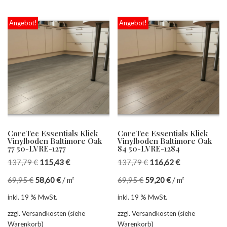
Angebot!
Angebot!
CoreTec Essentials Klick
CoreTec Essentials Klick
Vinylboden Baltimore Oak
Vinylboden Baltimore Oak
77 50-LVRE-1277
84 50-LVRE-1284
137,79
€
115,43
€
137,79
€
116,62
€
69,95
€
58,60
€
/
m²
69,95
€
59,20
€
/
m²
inkl. 19 % MwSt.
inkl. 19 % MwSt.
zzgl. Versandkosten (siehe
zzgl. Versandkosten (siehe
Warenkorb)
Warenkorb)