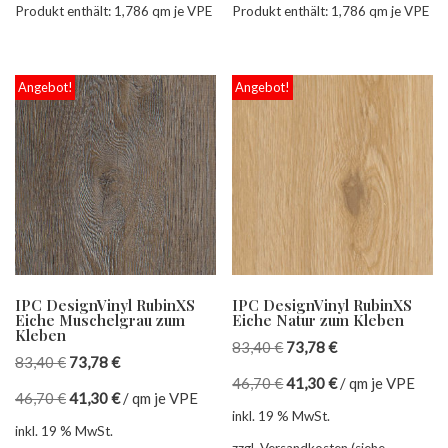
Produkt enthält: 1,786
qm je VPE
Produkt enthält: 1,786
qm je VPE
Angebot!
Angebot!
IPC DesignVinyl RubinXS
IPC DesignVinyl RubinXS
Eiche Muschelgrau zum
Eiche Natur zum Kleben
Kleben
83,40
€
73,78
€
83,40
€
73,78
€
46,70
€
41,30
€
/
qm je VPE
46,70
€
41,30
€
/
qm je VPE
inkl. 19 % MwSt.
inkl. 19 % MwSt.
zzgl. Versandkosten (siehe