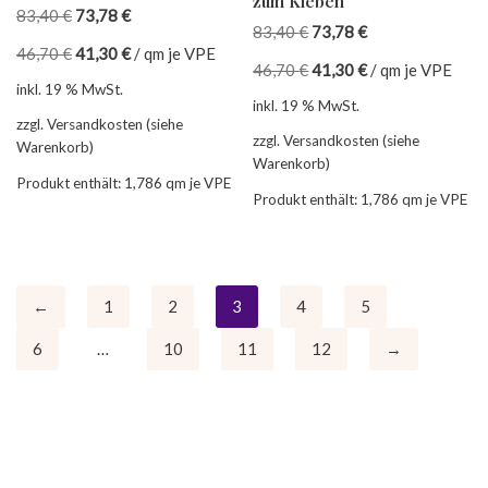
zum Kleben
83,40
€
73,78
€
83,40
€
73,78
€
46,70
€
41,30
€
/
qm je VPE
46,70
€
41,30
€
/
qm je VPE
inkl. 19 % MwSt.
inkl. 19 % MwSt.
zzgl. Versandkosten (siehe
zzgl. Versandkosten (siehe
Warenkorb)
Warenkorb)
Produkt enthält: 1,786
qm je VPE
Produkt enthält: 1,786
qm je VPE
←
1
2
3
4
5
6
…
10
11
12
→