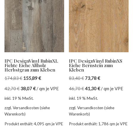
IPC DesignVinyl RubinXL
IPC DesignVinyl RubinXS
Fichte Eiche Altholz
Eiche Bernstein zum
Herbstgrau zum Kleben
Kleben
174,83
€
155,89
€
83,40
€
73,78
€
42,70
€
38,07
€
/
qm je VPE
46,70
€
41,30
€
/
qm je VPE
inkl. 19 % MwSt.
inkl. 19 % MwSt.
zzgl. Versandkosten (siehe
zzgl. Versandkosten (siehe
Warenkorb)
Warenkorb)
Produkt enthält: 4,095
qm je VPE
Produkt enthält: 1,786
qm je VPE