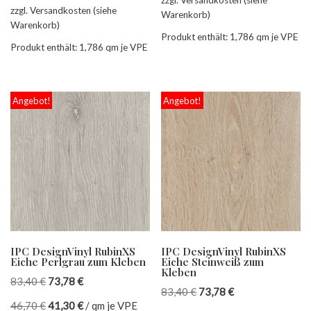
zzgl. Versandkosten (siehe
Warenkorb)
Warenkorb)
Produkt enthält: 1,786
qm je VPE
Produkt enthält: 1,786
qm je VPE
Angebot!
Angebot!
IPC DesignVinyl RubinXS
IPC DesignVinyl RubinXS
Eiche Perlgrau zum Kleben
Eiche Steinweiß zum
Kleben
83,40
€
73,78
€
83,40
€
73,78
€
46,70
€
41,30
€
/
qm je VPE