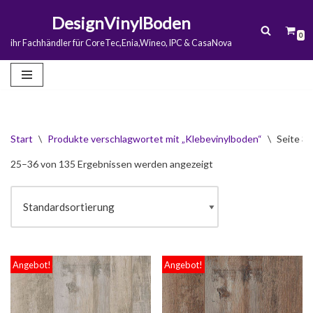
DesignVinylBoden
0
Zum
ihr Fachhändler für CoreTec,Enia,Wineo, IPC & CasaNova
Inhalt
springen
Start
\
Produkte verschlagwortet mit „Klebevinylboden“
\
Seite 3
25–36 von 135 Ergebnissen werden angezeigt
Angebot!
Angebot!