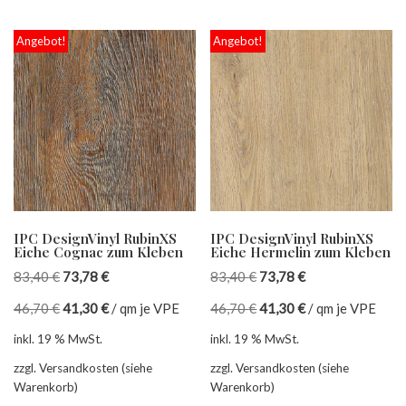
Angebot!
Angebot!
IPC DesignVinyl RubinXS
IPC DesignVinyl RubinXS
Eiche Cognac zum Kleben
Eiche Hermelin zum Kleben
83,40
€
73,78
€
83,40
€
73,78
€
46,70
€
41,30
€
/
qm je VPE
46,70
€
41,30
€
/
qm je VPE
inkl. 19 % MwSt.
inkl. 19 % MwSt.
zzgl. Versandkosten (siehe
zzgl. Versandkosten (siehe
Warenkorb)
Warenkorb)