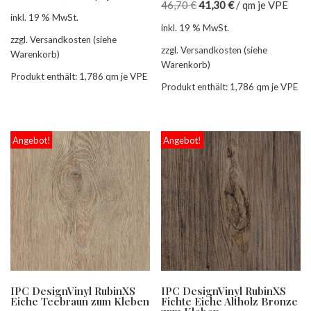
46,70
€
41,30
€
/
qm je VPE
inkl. 19 % MwSt.
inkl. 19 % MwSt.
zzgl. Versandkosten (siehe
zzgl. Versandkosten (siehe
Warenkorb)
Warenkorb)
Produkt enthält: 1,786
qm je VPE
Produkt enthält: 1,786
qm je VPE
Angebot!
Angebot!
IPC DesignVinyl RubinXS
IPC DesignVinyl RubinXS
Eiche Teebraun zum Kleben
Fichte Eiche Altholz Bronze