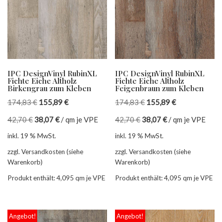
IPC DesignVinyl RubinXL
IPC DesignVinyl RubinXL
Fichte Eiche Altholz
Fichte Eiche Altholz
Birkengrau zum Kleben
Feigenbraun zum Kleben
174,83
€
155,89
€
174,83
€
155,89
€
42,70
€
38,07
€
/
qm je VPE
42,70
€
38,07
€
/
qm je VPE
inkl. 19 % MwSt.
inkl. 19 % MwSt.
zzgl. Versandkosten (siehe
zzgl. Versandkosten (siehe
Warenkorb)
Warenkorb)
Produkt enthält: 4,095
qm je VPE
Produkt enthält: 4,095
qm je VPE
Angebot!
Angebot!