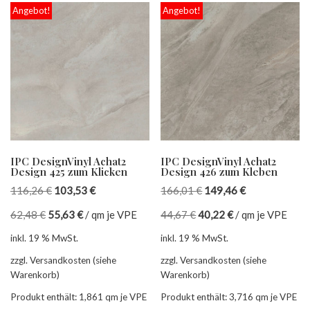
Angebot!
Angebot!
IPC DesignVinyl Achat2
IPC DesignVinyl Achat2
Design 425 zum Klicken
Design 426 zum Kleben
116,26
€
103,53
€
166,01
€
149,46
€
62,48
€
55,63
€
/
qm je VPE
44,67
€
40,22
€
/
qm je VPE
inkl. 19 % MwSt.
inkl. 19 % MwSt.
zzgl. Versandkosten (siehe
zzgl. Versandkosten (siehe
Warenkorb)
Warenkorb)
Produkt enthält: 1,861
qm je VPE
Produkt enthält: 3,716
qm je VPE