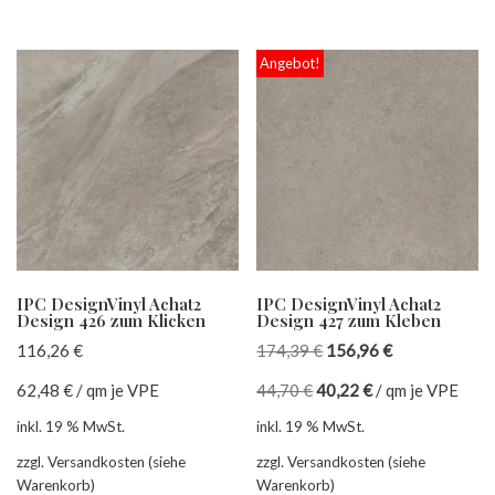
Angebot!
IPC DesignVinyl Achat2
IPC DesignVinyl Achat2
Design 426 zum Klicken
Design 427 zum Kleben
116,26
€
174,39
€
156,96
€
62,48
€
/
qm je VPE
44,70
€
40,22
€
/
qm je VPE
inkl. 19 % MwSt.
inkl. 19 % MwSt.
zzgl. Versandkosten (siehe
zzgl. Versandkosten (siehe
Warenkorb)
Warenkorb)