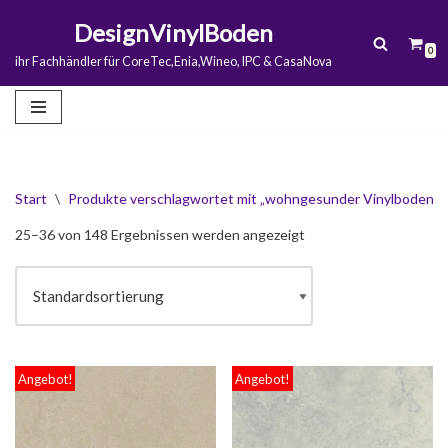
DesignVinylBoden
0
Zum
ihr Fachhändler für CoreTec,Enia,Wineo, IPC & CasaNova
Inhalt
springen
Start
\
Produkte verschlagwortet mit „wohngesunder Vinylboden“
25–36 von 148 Ergebnissen werden angezeigt
Angebot!
Angebot!