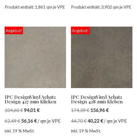
Produkt enthält: 1,861
qm je VPE
Produkt enthält: 3,902
qm je VPE
Angebot!
Angebot!
IPC DesignVinyl Achat2
IPC DesignVinyl Achat2
Design 427 zum Klicken
Design 428 zum Kleben
104,60
€
94,01
€
174,39
€
156,96
€
62,49
€
56,16
€
/
qm je VPE
44,70
€
40,22
€
/
qm je VPE
inkl. 19 % MwSt.
inkl. 19 % MwSt.