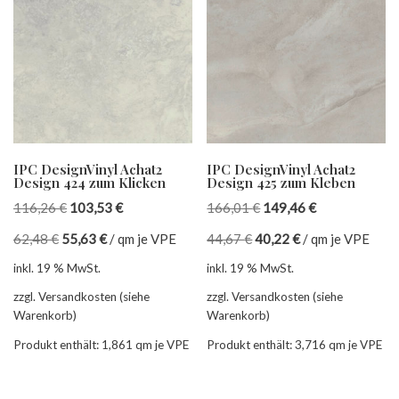
IPC DesignVinyl Achat2
IPC DesignVinyl Achat2
Design 424 zum Klicken
Design 425 zum Kleben
116,26
€
103,53
€
166,01
€
149,46
€
62,48
€
55,63
€
/
qm je VPE
44,67
€
40,22
€
/
qm je VPE
inkl. 19 % MwSt.
inkl. 19 % MwSt.
zzgl. Versandkosten (siehe
zzgl. Versandkosten (siehe
Warenkorb)
Warenkorb)
Produkt enthält: 1,861
qm je VPE
Produkt enthält: 3,716
qm je VPE