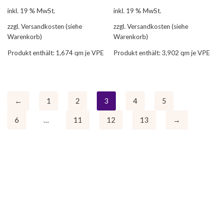
inkl. 19 % MwSt.
inkl. 19 % MwSt.
zzgl. Versandkosten (siehe
zzgl. Versandkosten (siehe
Warenkorb)
Warenkorb)
Produkt enthält: 1,674
qm je VPE
Produkt enthält: 3,902
qm je VPE
←
1
2
3
4
5
6
…
11
12
13
→