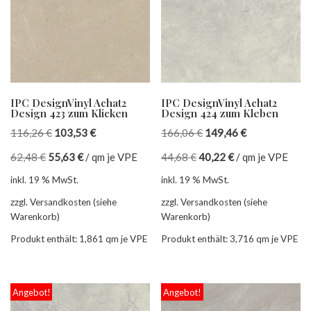
IPC DesignVinyl Achat2
IPC DesignVinyl Achat2
Design 423 zum Klicken
Design 424 zum Kleben
116,26
€
103,53
€
166,06
€
149,46
€
62,48
€
55,63
€
/
qm je VPE
44,68
€
40,22
€
/
qm je VPE
inkl. 19 % MwSt.
inkl. 19 % MwSt.
zzgl. Versandkosten (siehe
zzgl. Versandkosten (siehe
Warenkorb)
Warenkorb)
Produkt enthält: 1,861
qm je VPE
Produkt enthält: 3,716
qm je VPE
Angebot!
Angebot!