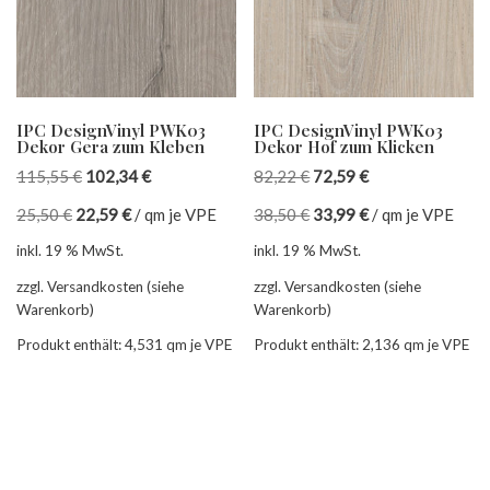
IPC DesignVinyl PWK03
IPC DesignVinyl PWK03
Dekor Gera zum Kleben
Dekor Hof zum Klicken
115,55
€
102,34
€
82,22
€
72,59
€
25,50
€
22,59
€
/
qm je VPE
38,50
€
33,99
€
/
qm je VPE
inkl. 19 % MwSt.
inkl. 19 % MwSt.
zzgl. Versandkosten (siehe
zzgl. Versandkosten (siehe
Warenkorb)
Warenkorb)
Produkt enthält: 4,531
qm je VPE
Produkt enthält: 2,136
qm je VPE