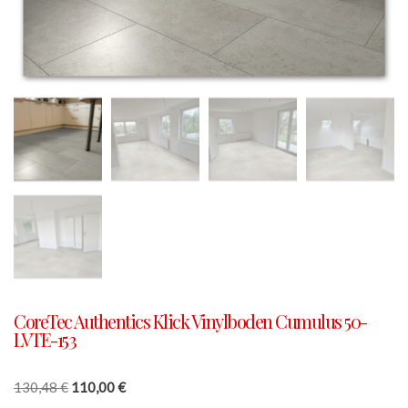
CoreTec Authentics Klick Vinylboden Cumulus 50-
LVTE-153
130,48
€
110,00
€