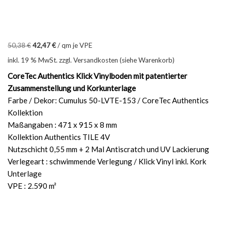
50,38
€
42,47
€
/
qm je VPE
inkl. 19 % MwSt.
zzgl. Versandkosten (siehe Warenkorb)
CoreTec Authentics Klick Vinylboden mit patentierter
Zusammenstellung und Korkunterlage
Farbe / Dekor: Cumulus 50-LVTE-153 / CoreTec Authentics
Kollektion
Maßangaben : 471 x 915 x 8 mm
Kollektion Authentics TILE 4V
Nutzschicht 0,55 mm + 2 Mal Antiscratch und UV Lackierung
Verlegeart : schwimmende Verlegung / Klick Vinyl inkl. Kork
Unterlage
VPE : 2.590 m²