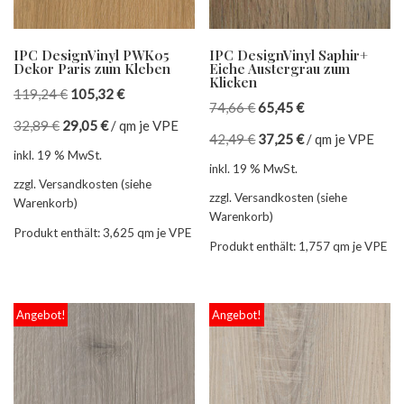
IPC DesignVinyl PWK05
IPC DesignVinyl Saphir+
Dekor Paris zum Kleben
Eiche Austergrau zum
Klicken
119,24
€
105,32
€
74,66
€
65,45
€
32,89
€
29,05
€
/
qm je VPE
42,49
€
37,25
€
/
qm je VPE
inkl. 19 % MwSt.
inkl. 19 % MwSt.
zzgl. Versandkosten (siehe
zzgl. Versandkosten (siehe
Warenkorb)
Warenkorb)
Produkt enthält: 3,625
qm je VPE
Produkt enthält: 1,757
qm je VPE
Angebot!
Angebot!