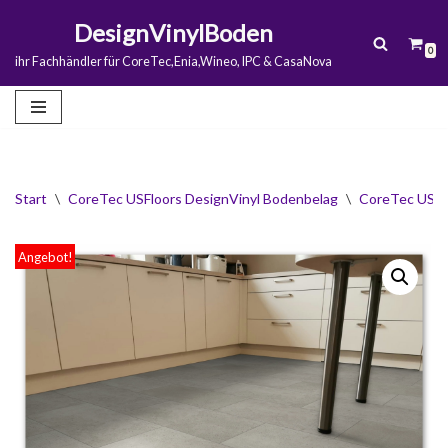
DesignVinylBoden
0
Zum
ihr Fachhändler für CoreTec,Enia,Wineo, IPC & CasaNova
Inhalt
springen
Start
\
CoreTec USFloors DesignVinyl Bodenbelag
\
CoreTec USFlo
Angebot!