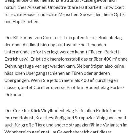
Beispiellose dreidimensionale Struktur. Außergewöhnlich
natürliches Aussehen. Unbestreitbare Haltbarkeit. Entwickelt
für echte Häuser und echte Menschen. Sie werden diese Optik
und Haptik lieben.
Der Klick Vinyl von CoreTec ist ein patentierter Bodenbelag
der ohne Akklimatisierung auf fast alle bestehenden
Untergründe sofort verlegt werden kann. ( Fliesen, Parkett,
Estrich usw). Er ist so dimensionsstabil das er über 400 m² ohne
Dehnungsfuge verlegt werden kann. Sie benötigen also keine
hässlichen Übergangsschienen an Türen oder anderen
Übergängen. Wenn Sie jedoch mehr als 400 m² durch legen
müssen, bietet CoreTec diverse Profile in Bodenbelag Farbe /
Dekor an.
Der CoreTec Klick Vinylbodenbelag ist in allen Kollektionen
extrem Robust, Kratzbeständig und Strapazierfähig, und somit
auch für große Tiere und andere strapazierfähige Varianten im
Wohnbereich geeignet. Im Gewerbebereich darf dieser