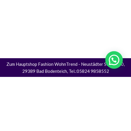
Zum Hauptshop Fashion WohnTrend
- Neustädter Straße 30,
29389 Bad Bodenteich, Tel.:05824 9858552
Alle Preise inkl. der gesetzlichen MwSt.
Die durchgestrichenen Preise entsprechen dem bisherigen Preis in diesem
Online-Shop.
Vertrag Widerrufen