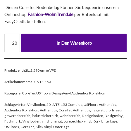
Diesen CoreTec Bodenbelag können Sie bequem in unserem
Onlineshop
Fashion-WohnTrend.de
per Ratenkauf mit
EasyCredit bestellen.
In Den Warenkorb
Produkt enthält: 2,590
qm je VPE
Artikelnummer:
50-LVTE-153
Kategorie:
CoreTec USFloors DesignVinyl Authentics Kollektion
Schlagwörter:
Vinylboden
,
50-LVTE-153 Cumulus
,
USFloors Authentics
,
Authentics Kollektion
,
Authentics
,
CoreTec Authentics
,
nagelstudio
,
friseur
,
gewerbebereich
,
industriebereich
,
wohnbereich
,
Designboden
,
Designvinyl
,
Fachmarkt Vinylboden
,
vinyl laminat
,
coretec klick vinyl
,
Kork Unterlage
,
USFloors
,
CoreTec
,
Klick Vinyl
,
Unterlage