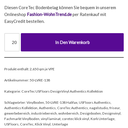
Diesen CoreTec Bodenbelag können Sie bequem in unserem
Onlineshop
Fashion-WohnTrend.de
per Ratenkauf mit
EasyCredit bestellen.
In Den Warenkorb
Produkt enthält: 2,650
qm je VPE
Artikelnummer:
50-LVRE-138
Kategorie:
CoreTec USFloors DesignVinyl Authentics Kollektion
Schlagwörter:
Vinylboden
,
50-LVRE-138 Halifax
,
USFloors Authentics
,
Authentics Kollektion
,
Authentics
,
CoreTec Authentics
,
nagelstudio
,
friseur
,
gewerbebereich
,
industriebereich
,
wohnbereich
,
Designboden
,
Designvinyl
,
Fachmarkt Vinylboden
,
vinyl laminat
,
coretec klick vinyl
,
Kork Unterlage
,
USFloors
,
CoreTec
,
Klick Vinyl
,
Unterlage