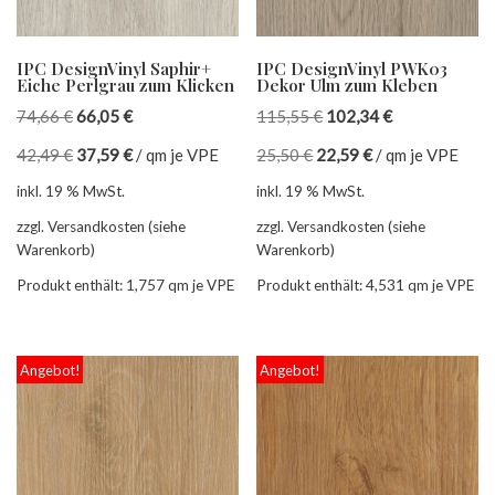
IPC DesignVinyl Saphir+
IPC DesignVinyl PWK03
Eiche Perlgrau zum Klicken
Dekor Ulm zum Kleben
74,66
€
66,05
€
115,55
€
102,34
€
42,49
€
37,59
€
/
qm je VPE
25,50
€
22,59
€
/
qm je VPE
inkl. 19 % MwSt.
inkl. 19 % MwSt.
zzgl. Versandkosten (siehe
zzgl. Versandkosten (siehe
Warenkorb)
Warenkorb)
Produkt enthält: 1,757
qm je VPE
Produkt enthält: 4,531
qm je VPE
Angebot!
Angebot!