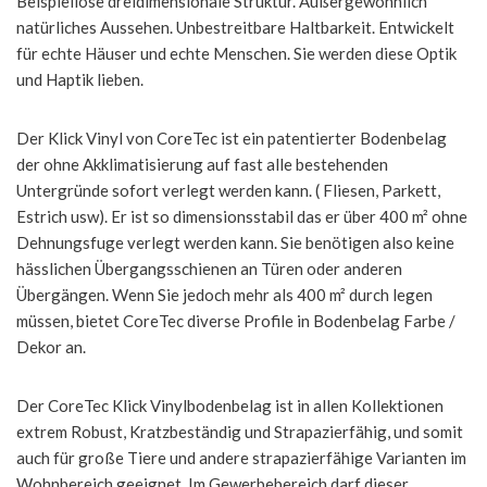
Beispiellose dreidimensionale Struktur. Außergewöhnlich
natürliches Aussehen. Unbestreitbare Haltbarkeit. Entwickelt
für echte Häuser und echte Menschen. Sie werden diese Optik
und Haptik lieben.
Der Klick Vinyl von CoreTec ist ein patentierter Bodenbelag
der ohne Akklimatisierung auf fast alle bestehenden
Untergründe sofort verlegt werden kann. ( Fliesen, Parkett,
Estrich usw). Er ist so dimensionsstabil das er über 400 m² ohne
Dehnungsfuge verlegt werden kann. Sie benötigen also keine
hässlichen Übergangsschienen an Türen oder anderen
Übergängen. Wenn Sie jedoch mehr als 400 m² durch legen
müssen, bietet CoreTec diverse Profile in Bodenbelag Farbe /
Dekor an.
Der CoreTec Klick Vinylbodenbelag ist in allen Kollektionen
extrem Robust, Kratzbeständig und Strapazierfähig, und somit
auch für große Tiere und andere strapazierfähige Varianten im
Wohnbereich geeignet. Im Gewerbebereich darf dieser