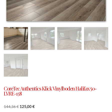
CoreTec Authentics Klick Vinylboden Halifax 50-
LVRE-138
144,36
€
125,00
€