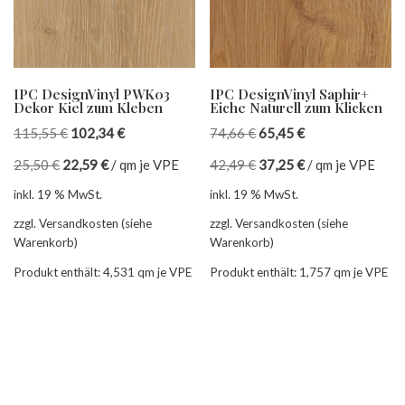
IPC DesignVinyl PWK03
IPC DesignVinyl Saphir+
Dekor Kiel zum Kleben
Eiche Naturell zum Klicken
115,55
€
102,34
€
74,66
€
65,45
€
25,50
€
22,59
€
/
qm je VPE
42,49
€
37,25
€
/
qm je VPE
inkl. 19 % MwSt.
inkl. 19 % MwSt.
zzgl. Versandkosten (siehe
zzgl. Versandkosten (siehe
Warenkorb)
Warenkorb)
Produkt enthält: 4,531
qm je VPE
Produkt enthält: 1,757
qm je VPE