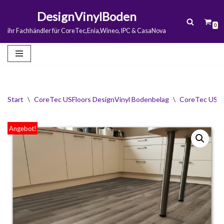
DesignVinylBoden
0
Zum
ihr Fachhändler für CoreTec,Enia,Wineo, IPC & CasaNova
Inhalt
springen
Start
\
CoreTec USFloors DesignVinyl Bodenbelag
\
CoreTec USFlo
Angebot!