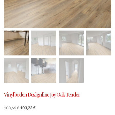
Vinylboden Designline Joy Oak Tender
108,66
€
103,23
€