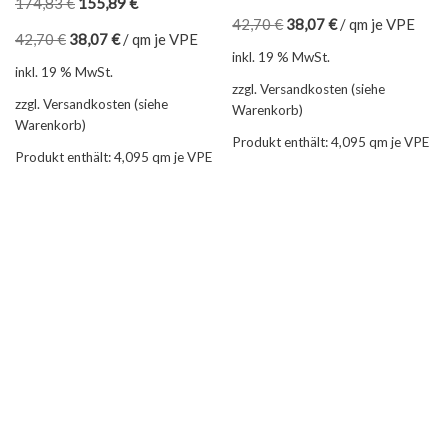
174,83
€
155,89
€
42,70
€
38,07
€
/
qm je VPE
42,70
€
38,07
€
/
qm je VPE
inkl. 19 % MwSt.
inkl. 19 % MwSt.
zzgl. Versandkosten (siehe
zzgl. Versandkosten (siehe
Warenkorb)
Warenkorb)
Produkt enthält: 4,095
qm je VPE
Produkt enthält: 4,095
qm je VPE