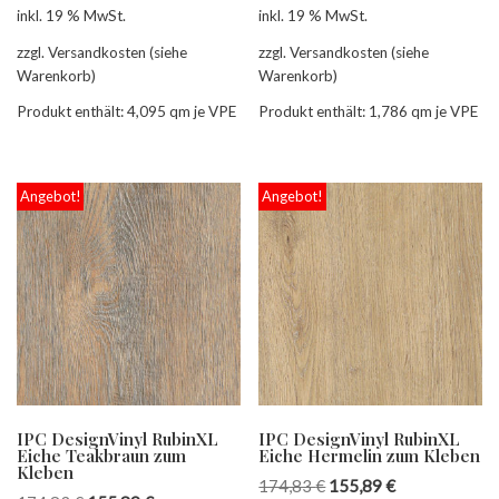
inkl. 19 % MwSt.
inkl. 19 % MwSt.
zzgl. Versandkosten (siehe
zzgl. Versandkosten (siehe
Warenkorb)
Warenkorb)
Produkt enthält: 4,095
qm je VPE
Produkt enthält: 1,786
qm je VPE
Angebot!
Angebot!
IPC DesignVinyl RubinXL
IPC DesignVinyl RubinXL
Eiche Teakbraun zum
Eiche Hermelin zum Kleben
Kleben
174,83
€
155,89
€