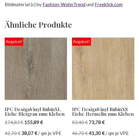
Bildmaterial (c) by
Fashion-WohnTrend
und
Freeklick.com
Ähnliche Produkte
Angebot!
Angebot!
IPC DesignVinyl RubinXL
IPC DesignVinyl RubinXS
Eiche Bleigrau zum Kleben
Eiche Hermelin zum Kleben
174,83
€
155,89
€
83,40
€
73,78
€
42,70
€
38,07
€
/
qm je VPE
46,70
€
41,30
€
/
qm je VPE