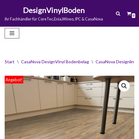
DesignVinylBoden
0
Zum
ihr Fachhändler für CoreTec,Enia,Wineo, IPC & CasaNova
Inhalt
springen
Start
\
CasaNova DesignVinyl Bodenbelag
\
CasaNova Designline 
Angebot!