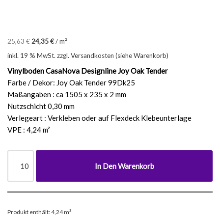
25,63
€
24,35
€
/
m²
inkl. 19 % MwSt.
zzgl. Versandkosten (siehe Warenkorb)
Vinylboden CasaNova Designline Joy Oak Tender
Farbe / Dekor: Joy Oak Tender 99Dk25
Maßangaben : ca 1505 x 235 x 2 mm
Nutzschicht 0,30 mm
Verlegeart : Verkleben oder auf Flexdeck Klebeunterlage
VPE : 4,24 m²
In Den Warenkorb
Produkt enthält: 4,24
m²