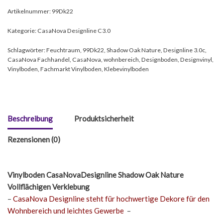
Artikelnummer:
99Dk22
Kategorie:
CasaNova Designline C3.0
Schlagwörter:
Feuchtraum
,
99Dk22
,
Shadow Oak Nature
,
Designline 3.0c
,
CasaNova Fachhandel
,
CasaNova
,
wohnbereich
,
Designboden
,
Designvinyl
,
Vinylboden
,
Fachmarkt Vinylboden
,
Klebevinylboden
Beschreibung
Produktsicherheit
Rezensionen (0)
Vinylboden CasaNovaDesignline Shadow Oak Nature
Vollflächigen Verklebung
–
CasaNova Designline steht für hochwertige Dekore für den
Wohnbereich und leichtes Gewerbe
–