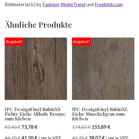
Bildmaterial (c) by
Fashion-WohnTrend
und
Freeklick.com
Ähnliche Produkte
Angebot!
Angebot!
IPC DesignVinyl RubinXS
IPC DesignVinyl RubinXL
Fichte Eiche Altholz Bronze
Eiche Muschelgrau zum
zum Kleben
Kleben
83,40
€
73,78
€
174,83
€
155,89
€
46,70
€
41,30
€
/
qm je VPE
42,70
€
38,07
€
/
qm je VPE