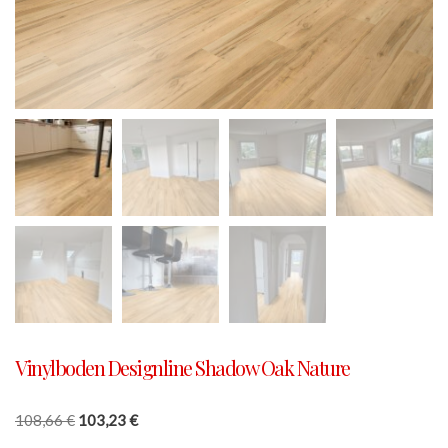
Vinylboden Designline Shadow Oak Nature
108,66
€
103,23
€