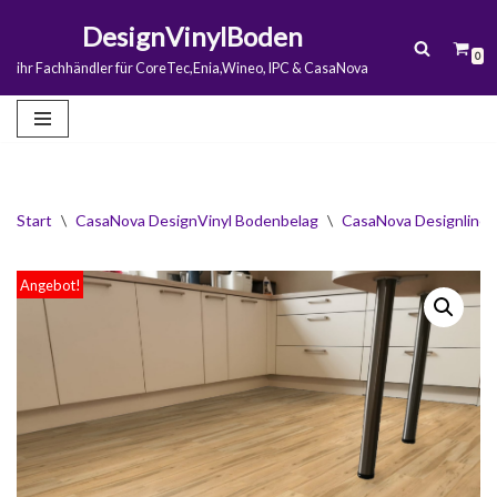
DesignVinylBoden
0
Zum
ihr Fachhändler für CoreTec,Enia,Wineo, IPC & CasaNova
Inhalt
springen
Start
\
CasaNova DesignVinyl Bodenbelag
\
CasaNova Designline 
Angebot!