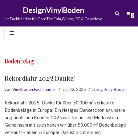
DesignVinylBoden
0
Zum
ihr Fachhändler für CoreTec,Enia,Wineo, IPC & CasaNova
Inhalt
springen
Bodenbelag
Rekordjahr 2025! Danke!
von
Vinylboden Fachhändler
Juli 22, 2025
DesignVinylBoden
Rekordjahr 2025: Danke für über 50.000 m² verkaufte
Bodenbeläge in Europa! Ein riesiges Dankeschön an unsere
unglaublichen Kunden!2025 war für uns ein Meilenstein:
Gemeinsam mit euch haben wir über 50.000 m² Bodenbeläge
verkauft – allein in Europa! Das ist nicht nur ein