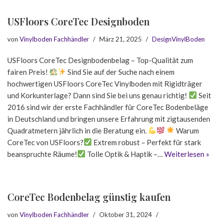
USFloors CoreTec Designboden
von
Vinylboden Fachhändler
März 21, 2025
DesignVinylBoden
USFloors CoreTec Designbodenbelag – Top-Qualität zum
fairen Preis!
Sind Sie auf der Suche nach einem
hochwertigen USFloors CoreTec Vinylboden mit Rigidträger
und Korkunterlage? Dann sind Sie bei uns genau richtig!
Seit
2016 sind wir der erste Fachhändler für CoreTec Bodenbeläge
in Deutschland und bringen unsere Erfahrung mit zigtausenden
Quadratmetern jährlich in die Beratung ein.
Warum
CoreTec von USFloors?
Extrem robust – Perfekt für stark
beanspruchte Räume!
Tolle Optik & Haptik –…
Weiterlesen »
CoreTec Bodenbelag günstig kaufen
von
Vinylboden Fachhändler
Oktober 31, 2024