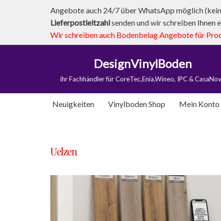
Angebote auch 24/7 über WhatsApp möglich (kein 
Lieferpostleitzahl
senden und wir schreiben Ihnen e
Zum
Wir schreiben auch Bodenbelag Angebote für Produk
Inhalt
springen
DesignVinylBoden
ihr Fachhändler für CoreTec,Enia,Wineo, IPC & CasaNo
Neuigkeiten
Vinylboden Shop
Mein Konto
Uelzen