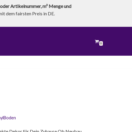
oder Artikelnummer, m² Menge und
t dem fairsten Preis in DE.
0
nylBoden
fekte Dekor für Dein Zuhause Ob Neubau,