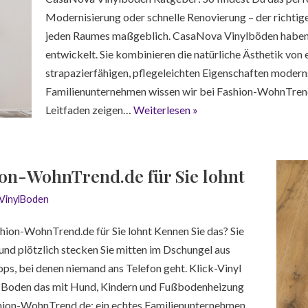
Modernisierung oder schnelle Renovierung – der richt
jeden Raumes maßgeblich. CasaNova Vinylböden haben si
entwickelt. Sie kombinieren die natürliche Ästhetik von
strapazierfähigen, pflegeleichten Eigenschaften modern
Familienunternehmen wissen wir bei Fashion-WohnTrend
Leitfaden zeigen…
Weiterlesen »
ion-WohnTrend.de für Sie lohnt
VinylBoden
hion-WohnTrend.de für Sie lohnt Kennen Sie das? Sie
und plötzlich stecken Sie mitten im Dschungel aus
s, bei denen niemand ans Telefon geht. Klick-Vinyl
er Boden das mit Hund, Kindern und Fußbodenheizung
shion-WohnTrend.de: ein echtes Familienunternehmen