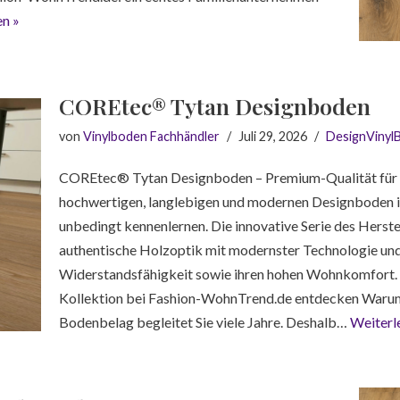
en »
COREtec® Tytan Designboden
von
Vinylboden Fachhändler
Juli 29, 2026
DesignVinyl
COREtec® Tytan Designboden – Premium-Qualität für s
hochwertigen, langlebigen und modernen Designboden is
unbedingt kennenlernen. Die innovative Serie des Herst
authentische Holzoptik mit modernster Technologie un
Widerstandsfähigkeit sowie ihren hohen Wohnkomfort.
Kollektion bei Fashion-WohnTrend.de entdecken Waru
Bodenbelag begleitet Sie viele Jahre. Deshalb…
Weiterl