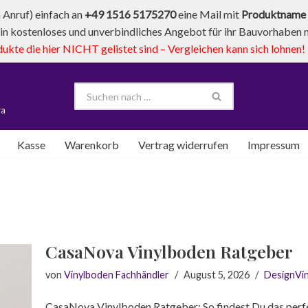
Anruf) einfach an
+49 1516 5175270
eine Mail mit
Produktname 
in kostenloses und unverbindliches Angebot für ihr Bauvorhaben mi
te die hier NICHT gelistet sind – Vergleichen kann sich lohnen!
va
Kasse
Warenkorb
Vertrag widerrufen
Impressum
CasaNova Vinylboden Ratgeber
von
Vinylboden Fachhändler
August 5, 2026
DesignVi
CasaNova Vinylboden Ratgeber: So findest Du das per