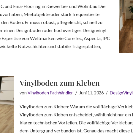
 IPC und Enia-Flooring im Gewerbe- und Wohnbau Die
vorhaben, Mietobjekte oder stark frequentierte
en Boden. Er muss robust, pflegeleicht, schnell zu
hier einen Designboden oder hochwertiges Designvinyl
he Expertise von Weltmarken wie CoreTec, Aspecta, IPC
twickelte Nutzschichten und stabile Trägerplatten,
Vinylboden zum Kleben
von
Vinylboden Fachhändler
Juni 11, 2026
DesignViny
Vinylboden zum Kleben: Warum die vollflächige Verklebu
Vinylboden zum Kleben entscheidet, wählt nicht nur ein 
klaren technischen Vorteilen. Die vollflächige Verklebun
dem Untergrund verbunden ist. Genau das macht diese Lö