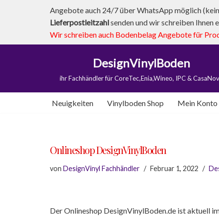
Angebote auch 24/7 über WhatsApp möglich (kein 
Lieferpostleitzahl
senden und wir schreiben Ihnen e
Zum
Wir schreiben auch Bodenbelag Angebote für Produk
Inhalt
springen
DesignVinylBoden
ihr Fachhändler für CoreTec,Enia,Wineo, IPC & CasaNo
Neuigkeiten
Vinylboden Shop
Mein Konto
Onlineshop DesignVinylBoden
von
DesignVinyl Fachhändler
Februar 1, 2022
De
Der Onlineshop DesignVinylBoden.de ist aktuell i