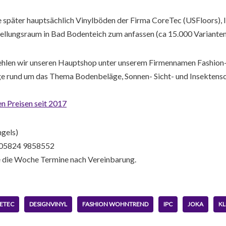
e später hauptsächlich Vinylböden der Firma CoreTec (USFloors),
stellungsraum in Bad Bodenteich zum anfassen (ca 15.000 Varianten
fehlen wir unseren Hauptshop unter unserem Firmennamen Fashion
ange rund um das Thema Bodenbeläge, Sonnen- Sicht- und Insekten
 Preisen seit 2017
gels)
l 05824 9858552
ge die Woche Termine nach Vereinbarung.
ETEC
DESIGNVINYL
FASHION WOHNTREND
IPC
JOKA
KL