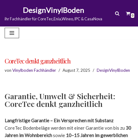
DesignVinylBoden
0
Zum
ihr Fachhändler für CoreTec,Enia,Wineo, IPC & CasaNova
Inhalt
springen
CoreTec denkt ganzheitlich
von
Vinylboden Fachhändler
August 7, 2025
DesignVinylBoden
Garantie, Umwelt & Sicherheit:
CoreTec denkt ganzheitlich
Langfristige Garantie – Ein Versprechen mit Substanz
CoreTec Bodenbeläge werden mit einer Garantie von bis zu
30
Jahren im Wohnbereich
sowie
10–15 Jahren im gewerblichen