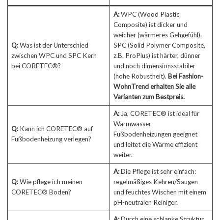
A:
WPC (Wood Plastic
Composite) ist dicker und
weicher (wärmeres Gehgefühl).
Q:
Was ist der Unterschied
SPC (Solid Polymer Composite,
zwischen WPC und SPC Kern
z.B. ProPlus) ist härter, dünner
bei CORETEC®?
und noch dimensionsstabiler
(hohe Robustheit).
Bei Fashion-
WohnTrend erhalten Sie alle
Varianten zum Bestpreis.
A:
Ja, CORETEC® ist ideal für
Warmwasser-
Q:
Kann ich CORETEC® auf
Fußbodenheizungen geeignet
Fußbodenheizung verlegen?
und leitet die Wärme effizient
weiter.
A:
Die Pflege ist sehr einfach:
Q:
Wie pflege ich meinen
regelmäßiges Kehren/Saugen
CORETEC® Boden?
und feuchtes Wischen mit einem
pH-neutralen Reiniger.
A:
Durch eine schlanke Struktur,