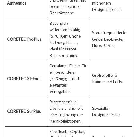
und Steinmuster mit
Authentics
mit hohem
beeindruckender
Designanspruch.
Realitätsnähe.
Besonders
widerstandsfähig
Stark frequentierte
(SPC-Kern), hohe
CORETEC ProPlus
Gewerbeobjekte,
Nutzungsklasse,
Flure, Büros.
ideal für starke
Beanspruchung.
Extralange Dielen für
ein besonders
Große, offene
CORETEC XL-End
großzügiges und
Räume und Lofts.
elegantes
Verlegebild.
Bietet spezielle
Designs und ist oft
Spezielle
CORETEC SurPlus
eine Ergänzung der
Designprojekte.
Kernkollektionen.
Eine flexible Option,