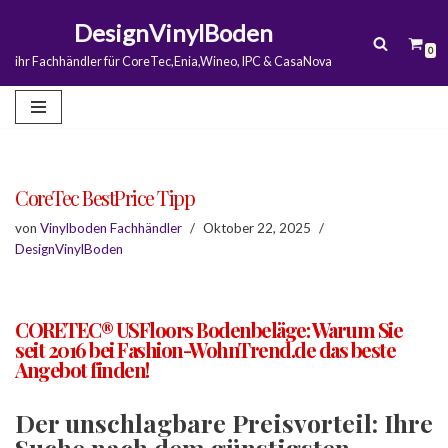
DesignVinylBoden
0
Zum
ihr Fachhändler für CoreTec,Enia,Wineo, IPC & CasaNova
Inhalt
springen
CoreTec BestPrice Tipp
von
Vinylboden Fachhändler
Oktober 22, 2025
DesignVinylBoden
CORETEC® USFloors Bodenbeläge: Warum Sie
seit 2016 bei Fashion-WohnTrend.de das beste
Angebot finden!
Der unschlagbare Preisvorteil: Ihre
Suche nach dem günstigsten