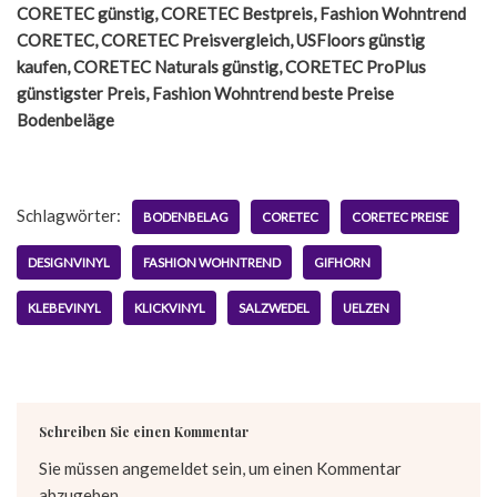
CORETEC günstig, CORETEC Bestpreis, Fashion Wohntrend
CORETEC, CORETEC Preisvergleich, USFloors günstig
kaufen, CORETEC Naturals günstig, CORETEC ProPlus
günstigster Preis, Fashion Wohntrend beste Preise
Bodenbeläge
Schlagwörter:
BODENBELAG
CORETEC
CORETEC PREISE
DESIGNVINYL
FASHION WOHNTREND
GIFHORN
KLEBEVINYL
KLICKVINYL
SALZWEDEL
UELZEN
Schreiben Sie einen Kommentar
Sie müssen
angemeldet
sein, um einen Kommentar
abzugeben.