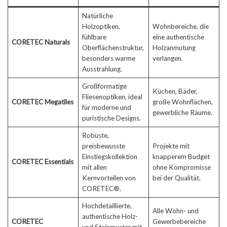
Natürliche
Holzoptiken,
Wohnbereiche, die
fühlbare
eine authentische
CORETEC Naturals
Oberflächenstruktur,
Holzanmutung
besonders warme
verlangen.
Ausstrahlung.
Großformatige
Küchen, Bäder,
Fliesenoptiken, ideal
CORETEC Megatiles
große Wohnflächen,
für moderne und
gewerbliche Räume.
puristische Designs.
Robuste,
preisbewusste
Projekte mit
Einstiegskollektion
knapperem Budget
CORETEC Essentials
mit allen
ohne Kompromisse
Kernvorteilen von
bei der Qualität.
CORETEC®.
Hochdetaillierte,
Alle Wohn- und
authentische Holz-
CORETEC
Gewerbebereiche