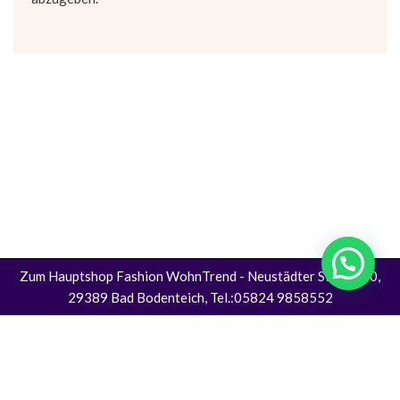
Zum Hauptshop Fashion WohnTrend
- Neustädter Straße 30,
29389 Bad Bodenteich, Tel.:05824 9858552
Alle Preise inkl. der gesetzlichen MwSt.
Die durchgestrichenen Preise entsprechen dem bisherigen Preis in diesem
Online-Shop.