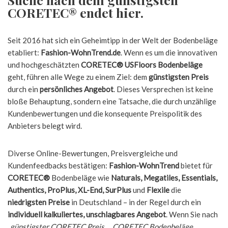
CORETEC® endet hier.
Seit 2016 hat sich ein Geheimtipp in der Welt der Bodenbeläge
etabliert:
Fashion-WohnTrend.de
. Wenn es um die innovativen
und hochgeschätzten
CORETEC® USFloors Bodenbeläge
geht, führen alle Wege zu einem Ziel: dem
günstigsten Preis
durch ein
persönliches Angebot
. Dieses Versprechen ist keine
bloße Behauptung, sondern eine Tatsache, die durch unzählige
Kundenbewertungen und die konsequente Preispolitik des
Anbieters belegt wird.
Diverse Online-Bewertungen, Preisvergleiche und
Kundenfeedbacks bestätigen:
Fashion-WohnTrend
bietet für
CORETEC®
Bodenbeläge wie
Naturals, Megatiles, Essentials,
Authentics, ProPlus, XL-End, SurPlus
und
Flexile
die
niedrigsten Preise
in Deutschland – in der Regel durch ein
individuell kalkuliertes, unschlagbares Angebot
. Wenn Sie nach
„
günstigster CORETEC Preis
„, „
CORETEC Bodenbeläge