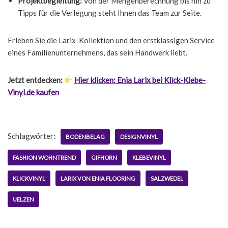
Projektbegleitung:
Von der Mengenberechnung bis hin zu
Tipps für die Verlegung steht Ihnen das Team zur Seite.
Erleben Sie die Larix-Kollektion und den erstklassigen Service
eines Familienunternehmens, das sein Handwerk liebt.
Jetzt entdecken:
Hier klicken: Enia Larix bei Klick-Klebe-
Vinyl.de kaufen
Schlagwörter:
BODENBELAG
DESIGNVINYL
FASHION WOHNTREND
GIFHORN
KLEBEVINYL
KLICKVINYL
LARIX VON ENIA FLOORING
SALZWEDEL
UELZEN