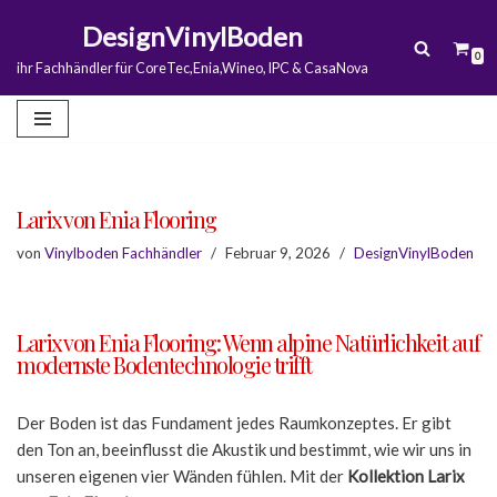
DesignVinylBoden
0
Zum
ihr Fachhändler für CoreTec,Enia,Wineo, IPC & CasaNova
Inhalt
springen
Larix von Enia Flooring
von
Vinylboden Fachhändler
Februar 9, 2026
DesignVinylBoden
Larix von Enia Flooring: Wenn alpine Natürlichkeit auf
modernste Bodentechnologie trifft
Der Boden ist das Fundament jedes Raumkonzeptes. Er gibt
den Ton an, beeinflusst die Akustik und bestimmt, wie wir uns in
unseren eigenen vier Wänden fühlen. Mit der
Kollektion Larix