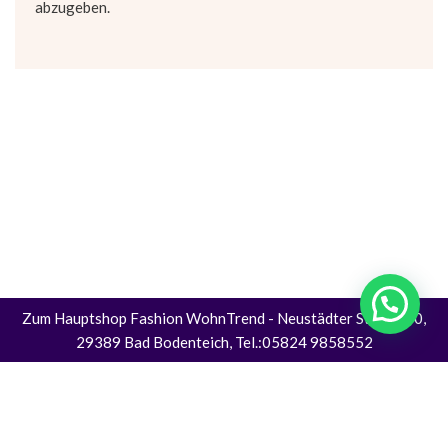
abzugeben.
Zum Hauptshop Fashion WohnTrend
- Neustädter Straße 30,
29389 Bad Bodenteich, Tel.:05824 9858552
Alle Preise inkl. der gesetzlichen MwSt.
Die durchgestrichenen Preise entsprechen dem bisherigen Preis in diesem