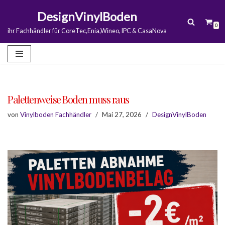
DesignVinylBoden
0
Zum
ihr Fachhändler für CoreTec,Enia,Wineo, IPC & CasaNova
Inhalt
springen
Palettenweise Boden muss raus
von
Vinylboden Fachhändler
Mai 27, 2026
DesignVinylBoden