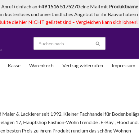
Anruf) einfach an
+49 1516 5175270
eine Mail mit
Produktname 
in kostenloses und unverbindliches Angebot für ihr Bauvorhaben mi
te die hier NICHT gelistet sind – Vergleichen kann sich lohnen!
va
Kasse
Warenkorb
Vertrag widerrufen
Impressum
d Maler & Lackierer seit 1992. Kleiner Fachhandel für Bodenbelä
elägen 17, Hauptshop Fashion-WohnTrend.de . E-Bay , Hood und A
 den besten Preis zu ihrem Produkt rund um das schöne Wohnen