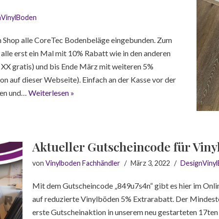
nVinylBoden
em Shop alle CoreTec Bodenbeläge eingebunden. Zum
 alle erst ein Mal mit 10% Rabatt wie in den anderen
² XX gratis) und bis Ende März mit weiteren 5%
on auf dieser Webseite). Einfach an der Kasse vor der
ben und…
Weiterlesen »
Aktueller Gutscheincode für Vin
von
Vinylboden Fachhändler
März 3, 2022
DesignViny
Mit dem Gutscheincode „849u7s4n“ gibt es hier im Onli
auf reduzierte Vinylböden 5% Extrarabatt. Der Mindest
erste Gutscheinaktion in unserem neu gestarteten 17ten 