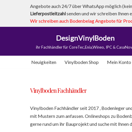
Angebote auch 24/7 über WhatsApp möglich (kein 
Lieferpostleitzahl
senden und wir schreiben Ihnen e
Zum
Wir schreiben auch Bodenbelag Angebote für Produk
Inhalt
springen
DesignVinylBoden
ihr Fachhändler für CoreTec,Enia,Wineo, IPC & CasaNo
Neuigkeiten
Vinylboden Shop
Mein Konto
Vinylboden Fachhändler
Vinylboden Fachhändler seit 2017 , Bodenleger un
mit Mustern zum anfassen. Onlineshops zu Bodenb
gerne rund um ihr Bauprojekt und suche mit Ihnen