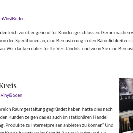
gnVinylBoden
 Bodenteich vorüber gehend für Kunden geschlossen. Gerne machen 
on den Speditionen an, eine Bemusterung in den Räumlichkeiten se
g an. Wir danken daher für ihr Verständnis, und wenn Sie eine Bem
Kreis
nVinylBoden
ereich Raumgestaltung gegründet haben, hatte dies nach
n den Kunden zeigen das es auch im stationären Handel
g, Produkte zu Internetpreisen anbieten zu können“ Und
der Kunde bringt uns im Schnitt 3 neue Kunden und wir