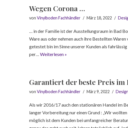
Wegen Corona …
von
Vinylboden Fachhändler
März 18, 2022
Desi
… in der Familie ist der Ausstellungsraum in Bad
Ware aus oder nehmen auch ihre Bestellten Waren v
getestet bin im Sinne unserer Kunden als fahrlässi
per…
Weiterlesen »
Garantiert der beste Preis im 
von
Vinylboden Fachhändler
März 9, 2022
Desig
Als wir 2016/17 auch den stationären Handel im B
langer Vorbereitung nur einen Grund : „Wir wollte
möglich ist dem Kunden bei umfangreicher Beratun
genau das geht auch seit Jahren tatsächlich auf. Je