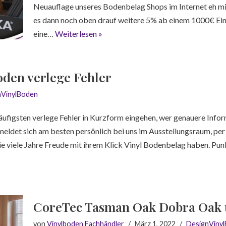
Neuauflage unseres Bodenbelag Shops im Internet eh mi
es dann noch oben drauf weitere 5% ab einem 1000€ Ein
eine…
Weiterlesen »
boden verlege Fehler
nVinylBoden
häufigsten verlege Fehler in Kurzform eingehen, wer genauere Info
eldet sich am besten persönlich bei uns im Ausstellungsraum, per
e viele Jahre Freude mit ihrem Klick Vinyl Bodenbelag haben. Punk
CoreTec Tasman Oak Dobra Oak
von
Vinylboden Fachhändler
März 1, 2022
DesignViny