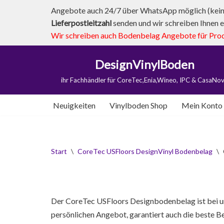
Angebote auch 24/7 über WhatsApp möglich (kein 
Lieferpostleitzahl
senden und wir schreiben Ihnen e
Zum
Wir schreiben auch Bodenbelag Angebote für Produk
Inhalt
springen
DesignVinylBoden
ihr Fachhändler für CoreTec,Enia,Wineo, IPC & CasaNo
Neuigkeiten
Vinylboden Shop
Mein Konto
Start
\
CoreTec USFloors DesignVinyl Bodenbelag
\
Der CoreTec USFloors Designbodenbelag ist bei uns
persönlichen Angebot, garantiert auch die beste Be