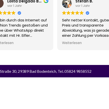
Lolita Delgado Bachmann
Stefan B.
vor 1 Jahr
vor 1 Jahr
 bin durch das Internet auf
Sehr netter Kontakt, gute
hion Trends gestoßen und
Preis und transparente
e über WhatsApp direkt
Abwicklung, was ja gerade
takt mit Hr. Eifler
einer Zahlung per Vorkass
fgenommen.
nicht unwichtig ist.
terlesen
Weiterlesen
hat mir umgehend ein
les Angebot für meinen
sch Vinyl Boden
macht, der genau meiner
stellungen entsprach.
angs war ich etwas
 Straße 30, 29389 Bad Bodenteich, Tel.:05824 9858552
icher wegen der Vorkasse,
Alle Preise inkl. der gesetzlichen MwSt.
er meine Bedenken waren
egründet & alles lief
olut reibungslos und
hgestrichenen Preise entsprechen dem bisherigen Preis in diesem Onl
erlässig....
o, ich kann Hr. Eifler & Fashin
nd volle...