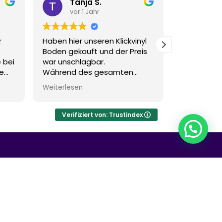
Tanja S.
Ber
vor 1 Jahr
vor 
r
Haben hier unseren Klickvinyl
Super Kon
Boden gekauft und der Preis
über die Be
 bei
war unschlagbar.
Lieferung. 
e
Während des gesamten
Gerne wied
Prozesses wurden wir stets
Weiterlesen
auf dem Laufenden gehalten.
Der Kontakt war freundlich,
schnell und zuvorkommend.
Verifiziert von: Trustindex
ine-Shop.