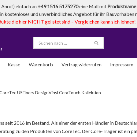
Anruf) einfach an
+49 1516 5175270
eine Mail mit
Produktname 
in kostenloses und unverbindliches Angebot für ihr Bauvorhaben mi
te die hier NICHT gelistet sind – Vergleichen kann sich lohnen!
va
Kasse
Warenkorb
Vertrag widerrufen
Impressum
CoreTec USFloors DesignVinyl CeraTouch Kollektion
 seit 2016 im Bestand. Als einer der ersten Händler in Deutschla
ratung zu den Produkten von CoreTec. Der Core-Träger ist ein pate