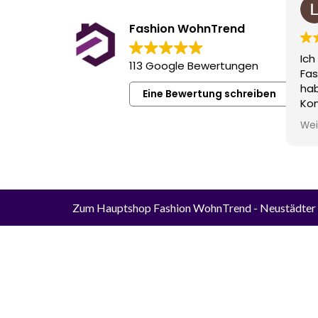
Fashion WohnTrend
Ich
113 Google Bewertungen
Fas
hab
Eine Bewertung schreiben
Kon
au
Wei
Er 
tol
Wun
ge
Vor
Anf
Zum Hauptshop Fashion WohnTrend
- Neustädter
uns
ab
unb
abs
Die durc
zuv
Als
Tre