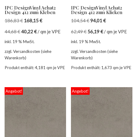
IPC DesignVinyl Achat2
IPC DesignVinyl Achat2
Design 412 zum Kleben
Design 412 zum Klicken
186,83
€
168,15
€
104,54
€
94,01
€
44,68
€
40,22
€
/
qm je VPE
62,49
€
56,19
€
/
qm je VPE
inkl. 19 % MwSt.
inkl. 19 % MwSt.
zzgl. Versandkosten (siehe
zzgl. Versandkosten (siehe
Warenkorb)
Warenkorb)
Produkt enthält: 4,181
qm je VPE
Produkt enthält: 1,673
qm je VPE
Angebot!
Angebot!