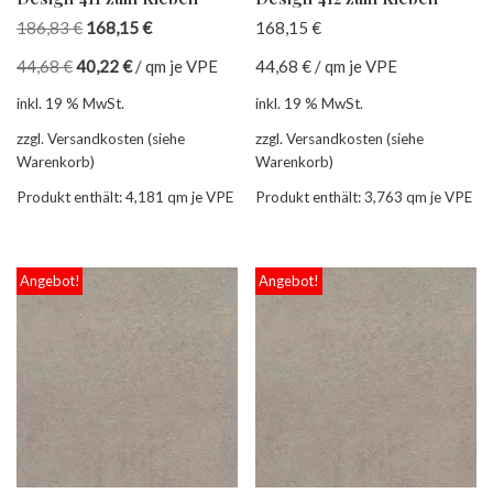
186,83
€
168,15
€
168,15
€
44,68
€
40,22
€
/
qm je VPE
44,68
€
/
qm je VPE
inkl. 19 % MwSt.
inkl. 19 % MwSt.
zzgl. Versandkosten (siehe
zzgl. Versandkosten (siehe
Warenkorb)
Warenkorb)
Produkt enthält: 4,181
qm je VPE
Produkt enthält: 3,763
qm je VPE
Angebot!
Angebot!