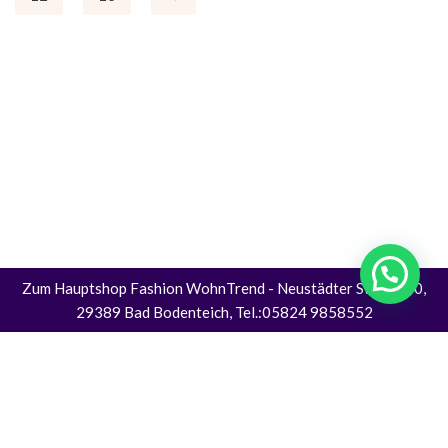
Zum Hauptshop Fashion WohnTrend
- Neustädter Straße 30,
29389 Bad Bodenteich, Tel.:05824 9858552
Alle Preise inkl. der gesetzlichen MwSt.
Die durchgestrichenen Preise entsprechen dem bisherigen Preis in diesem
Online-Shop.