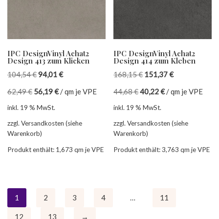
IPC DesignVinyl Achat2
IPC DesignVinyl Achat2
Design 413 zum Klicken
Design 414 zum Kleben
104,54
€
94,01
€
168,15
€
151,37
€
62,49
€
56,19
€
/
qm je VPE
44,68
€
40,22
€
/
qm je VPE
inkl. 19 % MwSt.
inkl. 19 % MwSt.
zzgl. Versandkosten (siehe
zzgl. Versandkosten (siehe
Warenkorb)
Warenkorb)
Produkt enthält: 1,673
qm je VPE
Produkt enthält: 3,763
qm je VPE
1
2
3
4
…
11
12
13
→