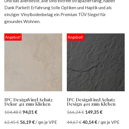
Und das allerbeste, alle sind extrem strapazierfähig, haben
Dank Parkett Erfahrung tolle Optiken und Haptik und als
einziger Vinylbodenbelag ein Premium TÜV Siegel für
gesundes Wohnen.
Angebot!
Angebot!
IPC DesignVinyl Achat2
IPC DesignVinyl Achat2
Dekor 411 zum Klicken
Design 401 zum Kleben
104,48
€
94,01
€
166,24
€
149,35
€
62,45
€
56,19
€
/
qm je VPE
44,67
€
40,14
€
/
qm je VPE