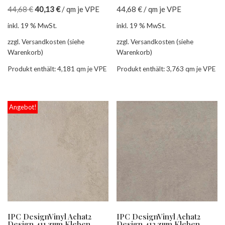
44,68
€
40,13
€
/
qm je VPE
44,68
€
/
qm je VPE
inkl. 19 % MwSt.
inkl. 19 % MwSt.
zzgl. Versandkosten (siehe
zzgl. Versandkosten (siehe
Warenkorb)
Warenkorb)
Produkt enthält: 4,181
qm je VPE
Produkt enthält: 3,763
qm je VPE
Angebot!
IPC DesignVinyl Achat2
IPC DesignVinyl Achat2
Design 411 zum Kleben
Design 412 zum Kleben