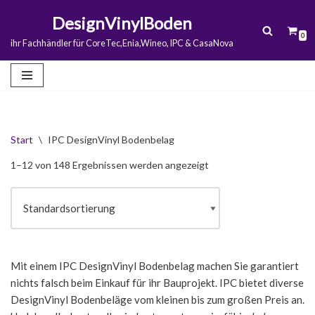
DesignVinylBoden
0
Zum
ihr Fachhändler für CoreTec,Enia,Wineo, IPC & CasaNova
Inhalt
springen
Start
\
IPC DesignVinyl Bodenbelag
1–12 von 148 Ergebnissen werden angezeigt
Mit einem IPC DesignVinyl Bodenbelag machen Sie garantiert
nichts falsch beim Einkauf für ihr Bauprojekt. IPC bietet diverse
DesignVinyl Bodenbeläge vom kleinen bis zum großen Preis an.