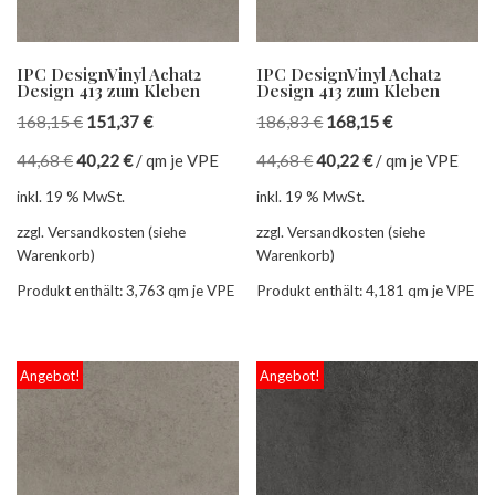
IPC DesignVinyl Achat2
IPC DesignVinyl Achat2
Design 413 zum Kleben
Design 413 zum Kleben
168,15
€
151,37
€
186,83
€
168,15
€
44,68
€
40,22
€
/
qm je VPE
44,68
€
40,22
€
/
qm je VPE
inkl. 19 % MwSt.
inkl. 19 % MwSt.
zzgl. Versandkosten (siehe
zzgl. Versandkosten (siehe
Warenkorb)
Warenkorb)
Produkt enthält: 3,763
qm je VPE
Produkt enthält: 4,181
qm je VPE
Angebot!
Angebot!