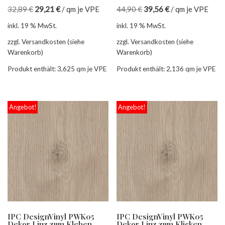
32,89
€
29,21
€
/
qm je VPE
44,90
€
39,56
€
/
qm je VPE
inkl. 19 % MwSt.
inkl. 19 % MwSt.
zzgl. Versandkosten (siehe
zzgl. Versandkosten (siehe
Warenkorb)
Warenkorb)
Produkt enthält: 3,625
qm je VPE
Produkt enthält: 2,136
qm je VPE
Angebot!
Angebot!
IPC DesignVinyl PWK05
IPC DesignVinyl PWK05
Dekor Linz zum Kleben
Dekor Linz zum Klicken