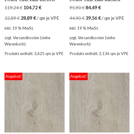
119,24
€
104,72
€
95,90
€
84,49
€
32,89
€
28,89
€
/
qm je VPE
44,90
€
39,56
€
/
qm je VPE
inkl. 19 % MwSt.
inkl. 19 % MwSt.
zzgl. Versandkosten (siehe
zzgl. Versandkosten (siehe
Warenkorb)
Warenkorb)
Produkt enthält: 3,625
qm je VPE
Produkt enthält: 2,136
qm je VPE
Angebot!
Angebot!