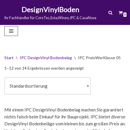
DesignVinylBoden
0
Zum
ihr Fachhändler für CoreTec,Enia,Wineo, IPC & CasaNova
Inhalt
springen
Start
\
IPC DesignVinyl Bodenbelag
\
IPC PreisWerKlasse 05
1–12 von 14 Ergebnissen werden angezeigt
Mit einem IPC DesignVinyl Bodenbelag machen Sie garantiert
nichts falsch beim Einkauf für ihr Bauprojekt. IPC bietet diverse
DesignVinyl Bodenbeläge vom kleinen bis zum großen Preis an.