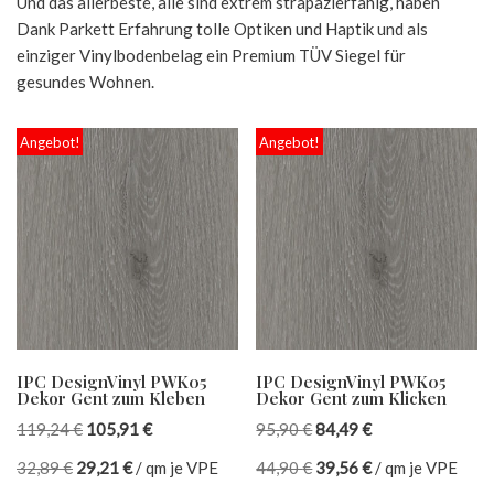
Und das allerbeste, alle sind extrem strapazierfähig, haben
Dank Parkett Erfahrung tolle Optiken und Haptik und als
einziger Vinylbodenbelag ein Premium TÜV Siegel für
gesundes Wohnen.
Angebot!
Angebot!
IPC DesignVinyl PWK05
IPC DesignVinyl PWK05
Dekor Gent zum Kleben
Dekor Gent zum Klicken
119,24
€
105,91
€
95,90
€
84,49
€
32,89
€
29,21
€
/
qm je VPE
44,90
€
39,56
€
/
qm je VPE