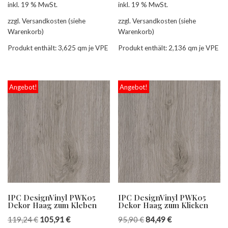
inkl. 19 % MwSt.
inkl. 19 % MwSt.
zzgl. Versandkosten (siehe
zzgl. Versandkosten (siehe
Warenkorb)
Warenkorb)
Produkt enthält: 3,625
qm je VPE
Produkt enthält: 2,136
qm je VPE
Angebot!
Angebot!
IPC DesignVinyl PWK05
IPC DesignVinyl PWK05
Dekor Haag zum Kleben
Dekor Haag zum Klicken
119,24
€
105,91
€
95,90
€
84,49
€