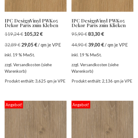
IPC DesignVinyl PWK05
IPC DesignVinyl PWK05
Dekor Paris zum Kleben
Dekor Paris zum Klicken
119,24
€
105,32
€
95,90
€
83,30
€
32,89
€
29,05
€
/
qm je VPE
44,90
€
39,00
€
/
qm je VPE
inkl. 19 % MwSt.
inkl. 19 % MwSt.
zzgl. Versandkosten (siehe
zzgl. Versandkosten (siehe
Warenkorb)
Warenkorb)
Produkt enthält: 3,625
qm je VPE
Produkt enthält: 2,136
qm je VPE
Angebot!
Angebot!