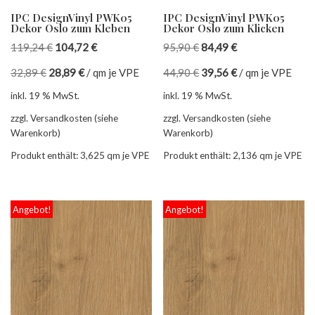
IPC DesignVinyl PWK05
IPC DesignVinyl PWK05
Dekor Oslo zum Kleben
Dekor Oslo zum Klicken
119,24
€
104,72
€
95,90
€
84,49
€
32,89
€
28,89
€
/
qm je VPE
44,90
€
39,56
€
/
qm je VPE
inkl. 19 % MwSt.
inkl. 19 % MwSt.
zzgl. Versandkosten (siehe
zzgl. Versandkosten (siehe
Warenkorb)
Warenkorb)
Produkt enthält: 3,625
qm je VPE
Produkt enthält: 2,136
qm je VPE
Angebot!
Angebot!