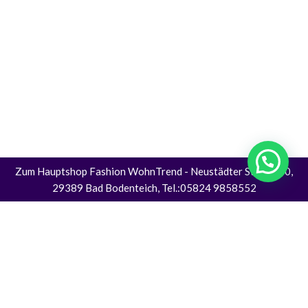
Zum Hauptshop Fashion WohnTrend
- Neustädter Straße 30,
29389 Bad Bodenteich, Tel.:05824 9858552
Alle Preise inkl. der gesetzlichen MwSt.
Die durchgestrichenen Preise entsprechen dem bisherigen Preis in diesem
Online-Shop.
Vertrag Widerrufen