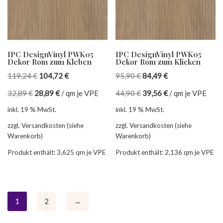
IPC DesignVinyl PWK05
IPC DesignVinyl PWK05
Dekor Rom zum Kleben
Dekor Rom zum Klicken
119,24
€
104,72
€
95,90
€
84,49
€
32,89
€
28,89
€
/
qm je VPE
44,90
€
39,56
€
/
qm je VPE
inkl. 19 % MwSt.
inkl. 19 % MwSt.
zzgl. Versandkosten (siehe
zzgl. Versandkosten (siehe
Warenkorb)
Warenkorb)
Produkt enthält: 3,625
qm je VPE
Produkt enthält: 2,136
qm je VPE
1
2
→