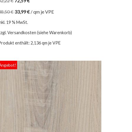
82,22
€
72,59
€
38,50
€
33,99
€
/
qm je VPE
inkl. 19 % MwSt.
zzgl. Versandkosten (siehe Warenkorb)
Produkt enthält: 2,136
qm je VPE
Angebot!