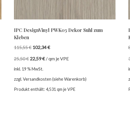
IPC DesignVinyl PWK03 Dekor Suhl zum
Kleben
115,55
€
102,34
€
25,50
€
22,59
€
/
qm je VPE
inkl. 19 % MwSt.
zzgl. Versandkosten (siehe Warenkorb)
Produkt enthält: 4,531
qm je VPE