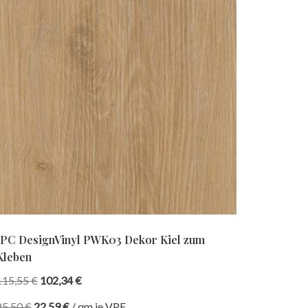
IPC DesignVinyl PWK03 Dekor Kiel zum
Kleben
115,55
€
102,34
€
25,50
€
22,59
€
/
qm je VPE