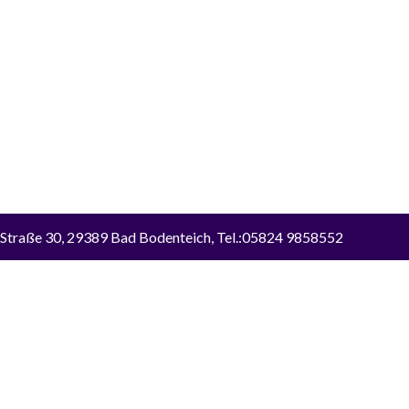
 Straße 30, 29389 Bad Bodenteich, Tel.:05824 9858552
Alle Preise inkl. der gesetzlichen MwSt.
hgestrichenen Preise entsprechen dem bisherigen Preis in diesem Onl
Vertrag Widerrufen