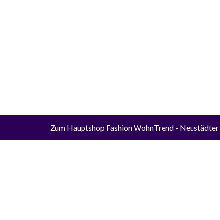
Zum Hauptshop Fashion WohnTrend
- Neustädter
Die durc