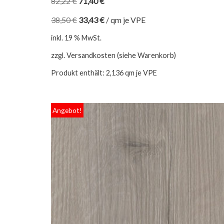
82,22
€
71,40
€
38,50
€
33,43
€
/
qm je VPE
inkl. 19 % MwSt.
zzgl. Versandkosten (siehe Warenkorb)
Produkt enthält: 2,136
qm je VPE
Angebot!