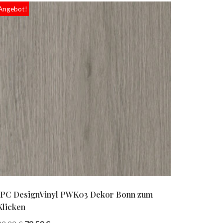
Angebot!
IPC DesignVinyl PWK03 Dekor Bonn zum
Klicken