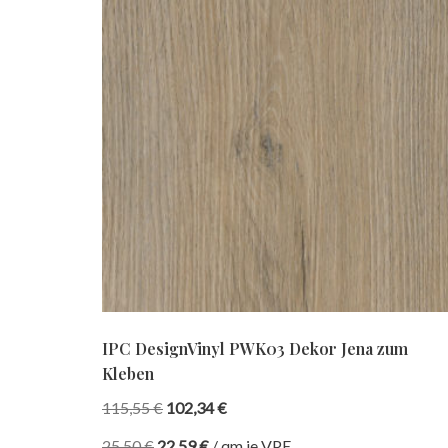
IPC DesignVinyl PWK03 Dekor Jena zum
Kleben
115,55
€
102,34
€
25,50
€
22,59
€
/
qm je VPE