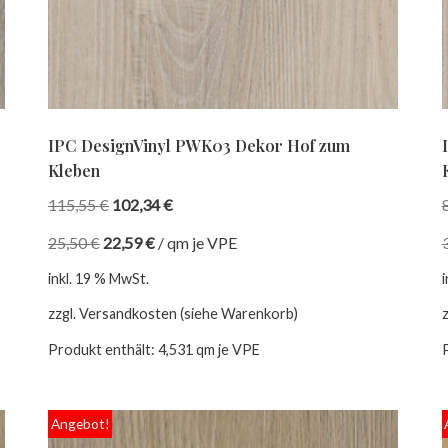
IPC DesignVinyl PWK03 Dekor Hof zum
Kleben
115,55
€
102,34
€
25,50
€
22,59
€
/
qm je VPE
inkl. 19 % MwSt.
zzgl. Versandkosten (siehe Warenkorb)
Produkt enthält: 4,531
qm je VPE
Angebot!