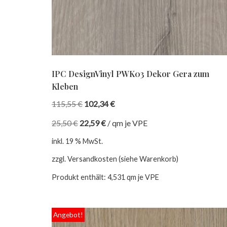
IPC DesignVinyl PWK03 Dekor Gera zum
Kleben
115,55
€
102,34
€
25,50
€
22,59
€
/
qm je VPE
inkl. 19 % MwSt.
zzgl. Versandkosten (siehe Warenkorb)
Produkt enthält: 4,531
qm je VPE
Angebot!