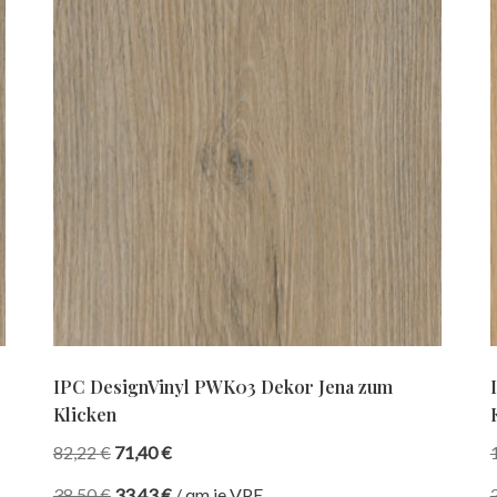
IPC DesignVinyl PWK03 Dekor Jena zum
Klicken
82,22
€
71,40
€
38,50
€
33,43
€
/
qm je VPE