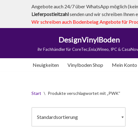
Angebote auch 24/7 über WhatsApp möglich (kein 
Lieferpostleitzahl
senden und wir schreiben Ihnen e
Zum
Wir schreiben auch Bodenbelag Angebote für Produk
Inhalt
springen
DesignVinylBoden
ihr Fachhändler für CoreTec,Enia,Wineo, IPC & CasaNo
Neuigkeiten
Vinylboden Shop
Mein Konto
Start
\
Produkte verschlagwortet mit „PWK“