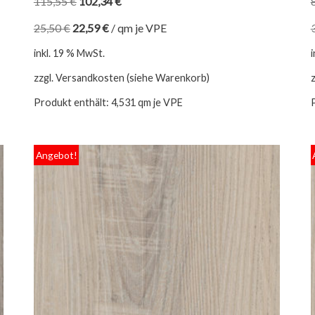
115,55
€
102,34
€
25,50
€
22,59
€
/
qm je VPE
inkl. 19 % MwSt.
zzgl. Versandkosten (siehe Warenkorb)
Produkt enthält: 4,531
qm je VPE
Angebot!