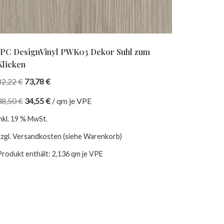
IPC DesignVinyl PWK03 Dekor Suhl zum
Klicken
82,22
€
73,78
€
38,50
€
34,55
€
/
qm je VPE
inkl. 19 % MwSt.
zzgl. Versandkosten (siehe Warenkorb)
Produkt enthält: 2,136
qm je VPE