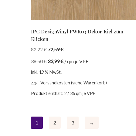
IPC DesignVinyl PWK03 Dekor Kiel zum
Klicken
82,22
€
72,59
€
38,50
€
33,99
€
/
qm je VPE
inkl. 19 % MwSt.
zzgl. Versandkosten (siehe Warenkorb)
Produkt enthält: 2,136
qm je VPE
1
2
3
→