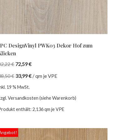
IPC DesignVinyl PWK03 Dekor Hof zum
Klicken
82,22
€
72,59
€
38,50
€
33,99
€
/
qm je VPE
inkl. 19 % MwSt.
zzgl. Versandkosten (siehe Warenkorb)
Produkt enthält: 2,136
qm je VPE
Angebot!