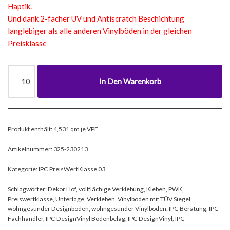
Haptik.
Und dank 2-facher UV und Antiscratch Beschichtung
langlebiger als alle anderen Vinylböden in der gleichen
Preisklasse
In Den Warenkorb
Produkt enthält: 4,531
qm je VPE
Artikelnummer:
325-230213
Kategorie:
IPC PreisWertKlasse 03
Schlagwörter:
Dekor Hof
,
vollflächige Verklebung
,
Kleben
,
PWK
,
Preiswertklasse
,
Unterlage
,
Verkleben
,
Vinylboden mit TÜV Siegel
,
wohngesunder Designboden
,
wohngesunder Vinylboden
,
IPC Beratung
,
IPC
Fachhändler
,
IPC DesignVinyl Bodenbelag
,
IPC DesignVinyl
,
IPC