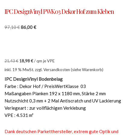
IPC DesignVinyl PWK03 Dekor Hof zum Kleben
97,10
€
86,00
€
21,43
€
18,98
€
/
qm je VPE
inkl. 19 % MwSt.
zzgl. Versandkosten (siehe Warenkorb)
IPC DesignVinyl Bodenbelag
Farbe : Dekor Hof / PreisWertKlasse 03
Maßangaben Planken 192 x 1180 mm, Stärke 2 mm
Nutzschicht 0,3 mm + 2 Mal Antiscratch und UV Lackierung
Verlegeart : zur vollflächigen Verklebung
VPE : 4.531 m²
Dank deutschen Parketthersteller, extrem gute Optik und