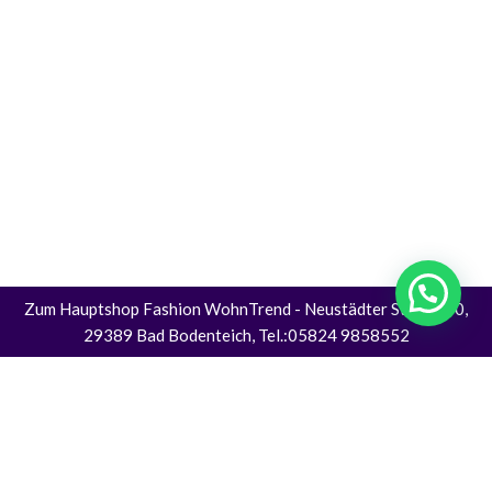
Zum Hauptshop Fashion WohnTrend
- Neustädter Straße 30,
29389 Bad Bodenteich, Tel.:05824 9858552
Alle Preise inkl. der gesetzlichen MwSt.
Die durchgestrichenen Preise entsprechen dem bisherigen Preis in diesem
Online-Shop.