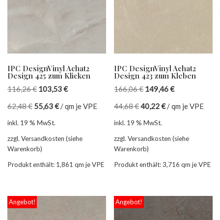
IPC DesignVinyl Achat2
IPC DesignVinyl Achat2
Design 425 zum Klicken
Design 423 zum Kleben
116,26
€
103,53
€
166,06
€
149,46
€
62,48
€
55,63
€
/
qm je VPE
44,68
€
40,22
€
/
qm je VPE
inkl. 19 % MwSt.
inkl. 19 % MwSt.
zzgl. Versandkosten (siehe
zzgl. Versandkosten (siehe
Warenkorb)
Warenkorb)
Produkt enthält: 1,861
qm je VPE
Produkt enthält: 3,716
qm je VPE
Angebot!
Angebot!