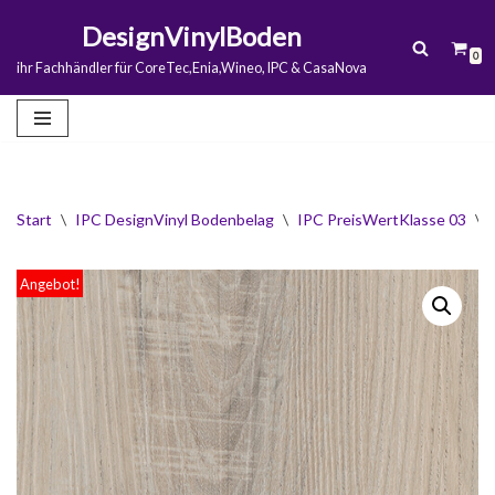
DesignVinylBoden
0
Zum
ihr Fachhändler für CoreTec,Enia,Wineo, IPC & CasaNova
Inhalt
springen
Start
\
IPC DesignVinyl Bodenbelag
\
IPC PreisWertKlasse 03
\
Angebot!