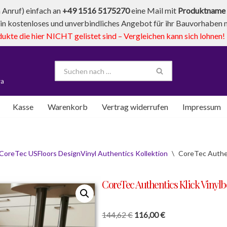
Anruf) einfach an
+49 1516 5175270
eine Mail mit
Produktname 
in kostenloses und unverbindliches Angebot für ihr Bauvorhaben mi
te die hier NICHT gelistet sind – Vergleichen kann sich lohnen!
va
Kasse
Warenkorb
Vertrag widerrufen
Impressum
CoreTec USFloors DesignVinyl Authentics Kollektion
\
CoreTec Authen
CoreTec Authentics Klick Vinyl
144,62
€
116,00
€