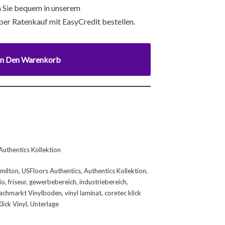
 Sie bequem in unserem
per Ratenkauf mit EasyCredit bestellen.
In Den Warenkorb
uthentics Kollektion
milton
,
USFloors Authentics
,
Authentics Kollektion
,
io
,
friseur
,
gewerbebereich
,
industriebereich
,
achmarkt Vinylboden
,
vinyl laminat
,
coretec klick
Klick Vinyl
,
Unterlage