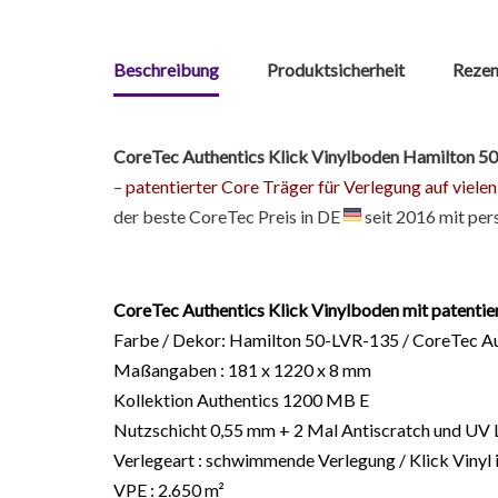
Beschreibung
Produktsicherheit
Rezen
CoreTec Authentics Klick Vinylboden Hamilton 
–
patentierter Core Träger für Verlegung auf vie
der beste CoreTec Preis in DE
seit 2016 mit pe
CoreTec Authentics Klick Vinylboden mit patenti
Farbe / Dekor: Hamilton 50-LVR-135 / CoreTec Au
Maßangaben : 181 x 1220 x 8 mm
Kollektion Authentics 1200 MB E
Nutzschicht 0,55 mm + 2 Mal Antiscratch und UV 
Verlegeart : schwimmende Verlegung / Klick Vinyl 
VPE : 2.650 m²