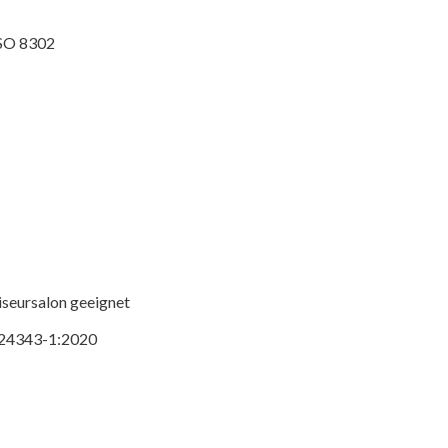
ISO 8302
iseursalon geeignet
O 24343-1:2020