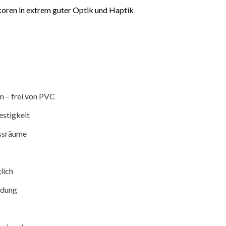
koren in extrem guter Optik und Haptik
n – frei von PVC
estigkeit
assräume
lich
ndung