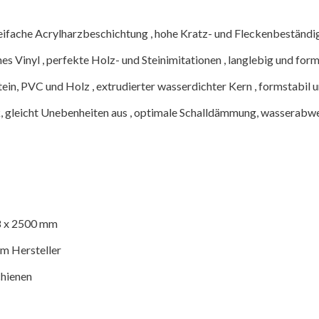
eifache Acrylharzbeschichtung , hohe Kratz- und Fleckenbeständigk
es Vinyl , perfekte Holz- und Steinimitationen , langlebig und form
ein, PVC und Holz , extrudierter wasserdichter Kern , formstabil u
k, gleicht Unebenheiten aus , optimale Schalldämmung, wasserabw
8 x 2500 mm
om Hersteller
chienen