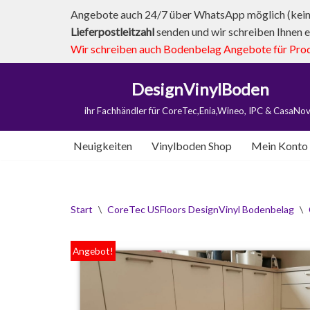
Angebote auch 24/7 über WhatsApp möglich (kein 
Lieferpostleitzahl
senden und wir schreiben Ihnen e
Zum
Wir schreiben auch Bodenbelag Angebote für Produk
Inhalt
springen
DesignVinylBoden
ihr Fachhändler für CoreTec,Enia,Wineo, IPC & CasaNo
Neuigkeiten
Vinylboden Shop
Mein Konto
Start
\
CoreTec USFloors DesignVinyl Bodenbelag
\
Angebot!