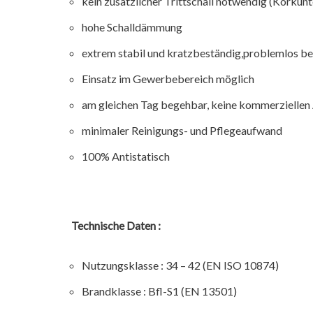
kein zusätzlicher Trittschall notwendig (Korkunt
hohe Schalldämmung
extrem stabil und kratzbeständig,problemlos be
Einsatz im Gewerbebereich möglich
am gleichen Tag begehbar, keine kommerziellen 
minimaler Reinigungs- und Pflegeaufwand
100% Antistatisch
Technische Daten :
Nutzungsklasse : 34 – 42 (EN ISO 10874)
Brandklasse : Bfl-S1 (EN 13501)