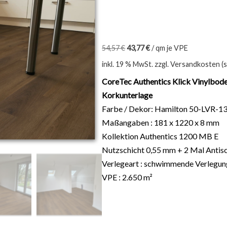
54,57
€
43,77
€
/
qm je VPE
inkl. 19 % MwSt.
zzgl. Versandkosten (
CoreTec Authentics Klick Vinylbode
Korkunterlage
Farbe / Dekor: Hamilton 50-LVR-13
Maßangaben : 181 x 1220 x 8 mm
Kollektion Authentics 1200 MB E
Nutzschicht 0,55 mm + 2 Mal Antis
Verlegeart : schwimmende Verlegung 
VPE : 2.650 m²