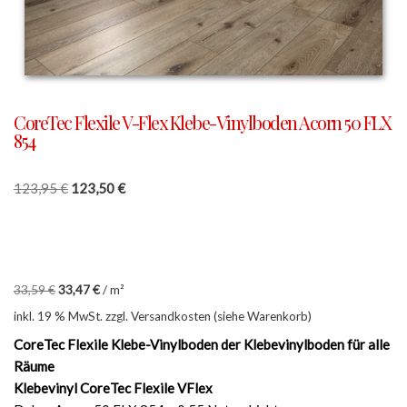
CoreTec Flexile V-Flex Klebe-Vinylboden Acorn 50 FLX
854
123,95
€
123,50
€
33,59
€
33,47
€
/
m²
inkl. 19 % MwSt.
zzgl. Versandkosten (siehe Warenkorb)
CoreTec Flexile Klebe-Vinylboden der Klebevinylboden für alle
Räume
Klebevinyl CoreTec Flexile VFlex