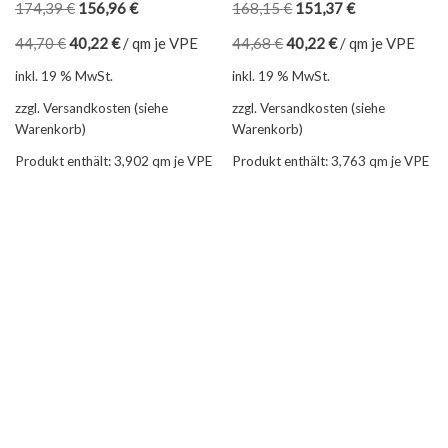
174,39
€
156,96
€
168,15
€
151,37
€
44,70
€
40,22
€
/
qm je VPE
44,68
€
40,22
€
/
qm je VPE
inkl. 19 % MwSt.
inkl. 19 % MwSt.
zzgl. Versandkosten (siehe
zzgl. Versandkosten (siehe
Warenkorb)
Warenkorb)
Produkt enthält: 3,902
qm je VPE
Produkt enthält: 3,763
qm je VPE