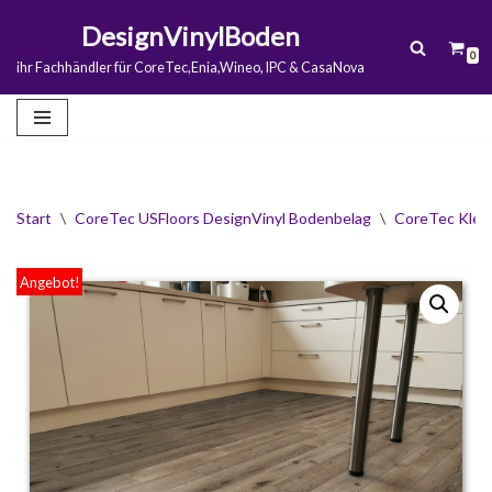
DesignVinylBoden
0
Zum
ihr Fachhändler für CoreTec,Enia,Wineo, IPC & CasaNova
Inhalt
springen
Start
\
CoreTec USFloors DesignVinyl Bodenbelag
\
CoreTec Klebev
Angebot!