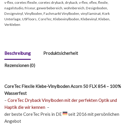
v-flex
,
coretec flexile
,
coretec dryback
,
dryback
,
v-flex
,
vflex
,
flexile
,
nagelstudio
,
friseur
,
gewerbebereich
,
wohnbereich
,
Designboden
,
Designvinyl
,
Vinylboden
,
Fachmarkt Vinylboden
,
vinyl laminat
,
Kork
Unterlage
,
USFloors
,
CoreTec
,
Klebevinylboden
,
Klebevinyl
,
Kleben
,
Verkleben
Beschreibung
Produktsicherheit
Rezensionen (0)
CoreTec Flexile Klebe-Vinylboden Acorn 50 FLX 854 – 100%
Wasserfest
–
CoreTec Dryback Vinylboden mit der perfekten Optik und
Haptik die wir kennen
–
der beste CoreTec Preis in DE
seit 2016 mit persönlichen
Angebot