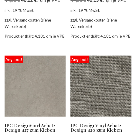
44,68
€
40,22
€
/
qm je VPE
44,68
€
40,13
€
/
qm je VPE
inkl. 19 % MwSt.
inkl. 19 % MwSt.
zzgl. Versandkosten (siehe
zzgl. Versandkosten (siehe
Warenkorb)
Warenkorb)
Produkt enthält: 4,181
qm je VPE
Produkt enthält: 4,181
qm je VPE
Angebot!
Angebot!
IPC DesignVinyl Achat2
IPC DesignVinyl Achat2
Design 427 zum Kleben
Design 420 zum Kleben