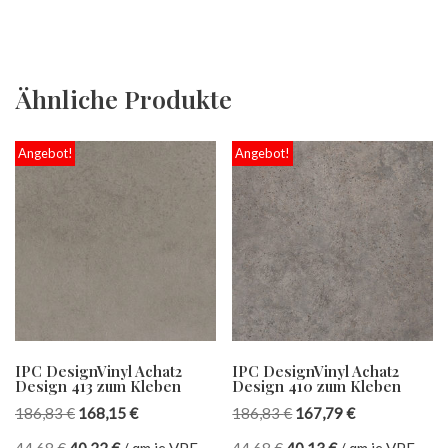
Ähnliche Produkte
Angebot!
Angebot!
IPC DesignVinyl Achat2
IPC DesignVinyl Achat2
Design 413 zum Kleben
Design 410 zum Kleben
186,83
€
168,15
€
186,83
€
167,79
€