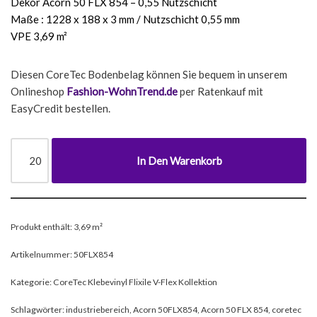
Dekor Acorn 50 FLX 854 – 0,55 Nutzschicht
Maße : 1228 x 188 x 3 mm / Nutzschicht 0,55 mm
VPE 3,69 m²
Diesen CoreTec Bodenbelag können Sie bequem in unserem
Onlineshop
Fashion-WohnTrend.de
per Ratenkauf mit
EasyCredit bestellen.
In Den Warenkorb
Produkt enthält: 3,69
m²
Artikelnummer:
50FLX854
Kategorie:
CoreTec Klebevinyl Flixile V-Flex Kollektion
Schlagwörter:
industriebereich
,
Acorn 50FLX854
,
Acorn 50 FLX 854
,
coretec