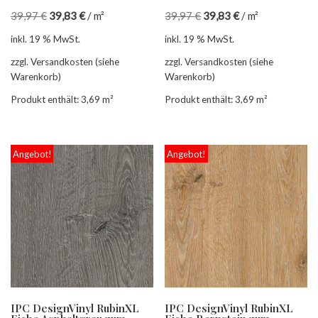
39,97
€
39,83
€
/
m²
39,97
€
39,83
€
/
m²
inkl. 19 % MwSt.
inkl. 19 % MwSt.
zzgl. Versandkosten (siehe
zzgl. Versandkosten (siehe
Warenkorb)
Warenkorb)
Produkt enthält: 3,69
m²
Produkt enthält: 3,69
m²
Angebot!
Angebot!
IPC DesignVinyl RubinXL
IPC DesignVinyl RubinXL