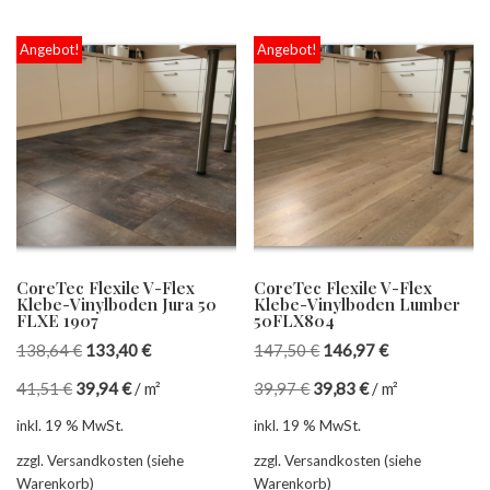
Angebot!
Angebot!
CoreTec Flexile V-Flex
CoreTec Flexile V-Flex
Klebe-Vinylboden Jura 50
Klebe-Vinylboden Lumber
FLXE 1907
50FLX804
138,64
€
133,40
€
147,50
€
146,97
€
41,51
€
39,94
€
/
m²
39,97
€
39,83
€
/
m²
inkl. 19 % MwSt.
inkl. 19 % MwSt.
zzgl. Versandkosten (siehe
zzgl. Versandkosten (siehe
Warenkorb)
Warenkorb)