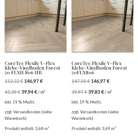
CoreTec Flexile V-Flex
CoreTec Flexile V-Flex
Klebe-Vinylboden Forest
Klebe-Vinylboden Forest
50 FLXH 806 HB
50FLX806
152,32
€
146,97
€
147,50
€
146,97
€
41,39
€
39,94
€
/
m²
39,97
€
39,83
€
/
m²
inkl. 19 % MwSt.
inkl. 19 % MwSt.
zzgl. Versandkosten (siehe
zzgl. Versandkosten (siehe
Warenkorb)
Warenkorb)
Produkt enthält: 3,68
m²
Produkt enthält: 3,69
m²