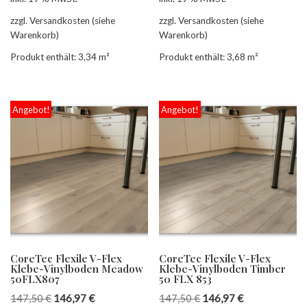
zzgl. Versandkosten (siehe
zzgl. Versandkosten (siehe
Warenkorb)
Warenkorb)
Produkt enthält: 3,34
m²
Produkt enthält: 3,68
m²
Angebot!
Angebot!
CoreTec Flexile V-Flex
CoreTec Flexile V-Flex
Klebe-Vinylboden Meadow
Klebe-Vinylboden Timber
50FLX807
50 FLX 853
147,50
€
146,97
€
147,50
€
146,97
€