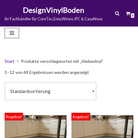
DesignVinylBoden
0
Zum
ihr Fachhändler für CoreTec,Enia,Wineo, IPC & CasaNova
Inhalt
springen
Start
\
Produkte verschlagwortet mit „Klebevinyl“
1–12 von 69 Ergebnissen werden angezeigt
Angebot!
Angebot!