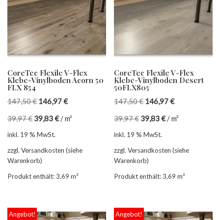
CoreTec Flexile V-Flex
CoreTec Flexile V-Flex
Klebe-Vinylboden Acorn 50
Klebe-Vinylboden Desert
FLX 854
50FLX805
147,50
€
146,97
€
147,50
€
146,97
€
39,97
€
39,83
€
/
m²
39,97
€
39,83
€
/
m²
inkl. 19 % MwSt.
inkl. 19 % MwSt.
zzgl. Versandkosten (siehe
zzgl. Versandkosten (siehe
Warenkorb)
Warenkorb)
Produkt enthält: 3,69
m²
Produkt enthält: 3,69
m²
Angebot!
Angebot!