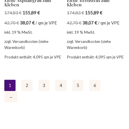
Eiche Asphaltgrau zum
Eiche Bernstein zum
Kleben
Kleben
174,83
€
155,89
€
174,83
€
155,89
€
42,70
€
38,07
€
/
qm je VPE
42,70
€
38,07
€
/
qm je VPE
inkl. 19 % MwSt.
inkl. 19 % MwSt.
zzgl. Versandkosten (siehe
zzgl. Versandkosten (siehe
Warenkorb)
Warenkorb)
Produkt enthält: 4,095
qm je VPE
Produkt enthält: 4,095
qm je VPE
1
2
3
4
5
6
→