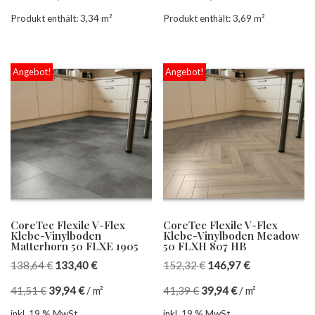
Produkt enthält: 3,34
m²
Produkt enthält: 3,69
m²
Angebot!
Angebot!
CoreTec Flexile V-Flex
CoreTec Flexile V-Flex
Klebe-Vinylboden
Klebe-Vinylboden Meadow
Matterhorn 50 FLXE 1905
50 FLXH 807 HB
138,64
€
133,40
€
152,32
€
146,97
€
41,51
€
39,94
€
/
m²
41,39
€
39,94
€
/
m²
inkl. 19 % MwSt.
inkl. 19 % MwSt.