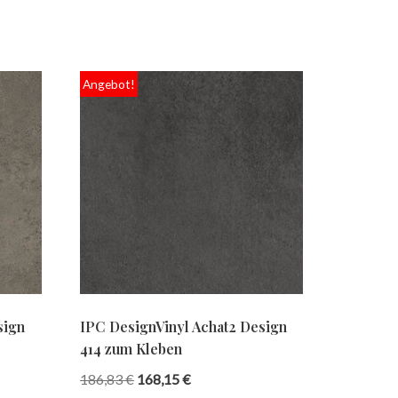
Angebot!
sign
IPC DesignVinyl Achat2 Design
414 zum Kleben
186,83
€
168,15
€