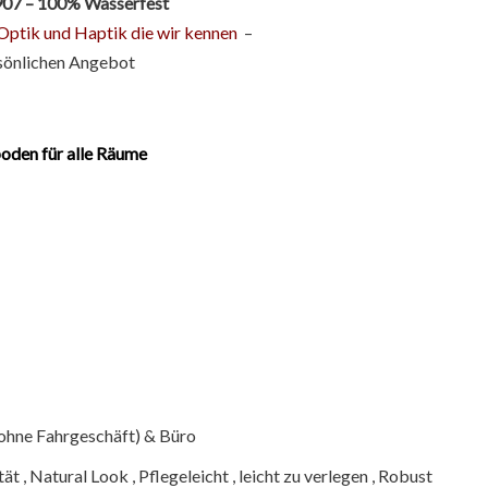
1907 – 100%
Wasserfest
Optik und Haptik die wir kennen
–
rsönlichen Angebot
oden für alle Räume
e ohne Fahrgeschäft) & Büro
t , Natural Look , Pflegeleicht , leicht zu verlegen , Robust