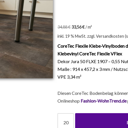
34,88
€
33,56
€
/
m²
inkl. 19 % MwSt.
zzgl. Versandkosten (
CoreTec Flexile Klebe-Vinylboden d
Klebevinyl CoreTec Flexile VFlex
Dekor Jura 50 FLXE 1907 – 0,55 Nu
Maße : 914 x 457,2 x 3 mm / Nutzs
VPE 3,34 m²
Diesen CoreTec Bodenbelag können
Onlineshop
Fashion-WohnTrend.de