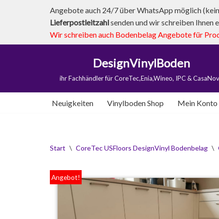
Angebote auch 24/7 über WhatsApp möglich (kein 
Lieferpostleitzahl
senden und wir schreiben Ihnen e
Zum
Wir schreiben auch Bodenbelag Angebote für Produk
Inhalt
springen
DesignVinylBoden
ihr Fachhändler für CoreTec,Enia,Wineo, IPC & CasaNo
Neuigkeiten
Vinylboden Shop
Mein Konto
Start
\
CoreTec USFloors DesignVinyl Bodenbelag
\
Angebot!