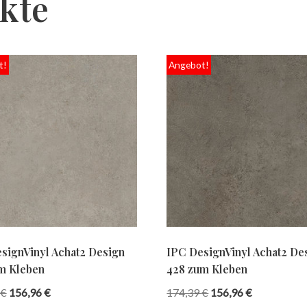
kte
t!
Angebot!
signVinyl Achat2 Design
IPC DesignVinyl Achat2 De
m Kleben
428 zum Kleben
€
156,96
€
174,39
€
156,96
€