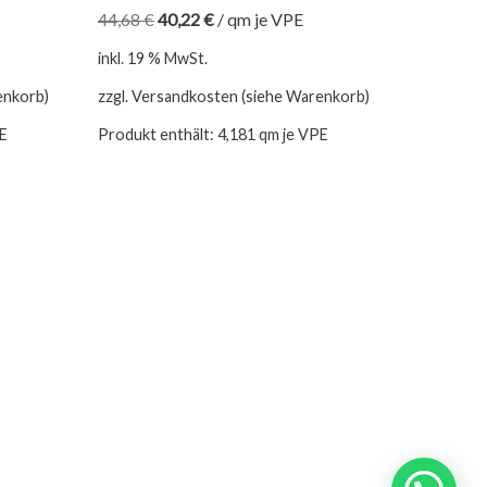
44,68
€
40,22
€
/
qm je VPE
inkl. 19 % MwSt.
enkorb)
zzgl. Versandkosten (siehe Warenkorb)
PE
Produkt enthält: 4,181
qm je VPE