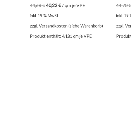
44,68
€
40,22
€
/
qm je VPE
44,70
inkl. 19 % MwSt.
inkl. 19
zzgl. Versandkosten (siehe Warenkorb)
zzgl. V
Produkt enthält: 4,181
qm je VPE
Produkt