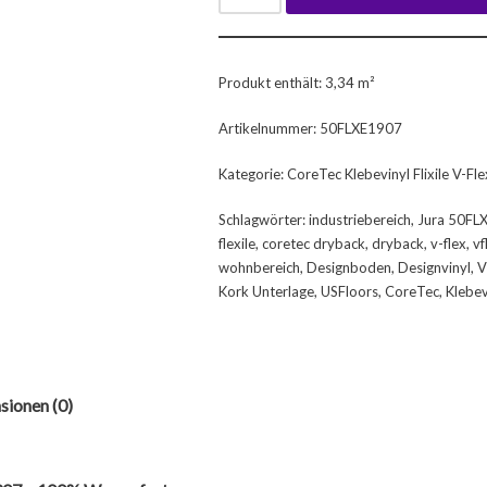
Produkt enthält: 3,34
m²
Artikelnummer:
50FLXE1907
Kategorie:
CoreTec Klebevinyl Flixile V-Fle
Schlagwörter:
industriebereich
,
Jura 50FL
flexile
,
coretec dryback
,
dryback
,
v-flex
,
vf
wohnbereich
,
Designboden
,
Designvinyl
,
V
Kork Unterlage
,
USFloors
,
CoreTec
,
Klebe
sionen (0)