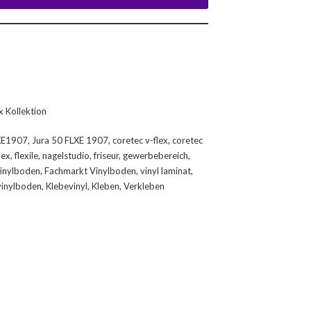
x Kollektion
XE1907
,
Jura 50 FLXE 1907
,
coretec v-flex
,
coretec
lex
,
flexile
,
nagelstudio
,
friseur
,
gewerbebereich
,
inylboden
,
Fachmarkt Vinylboden
,
vinyl laminat
,
vinylboden
,
Klebevinyl
,
Kleben
,
Verkleben