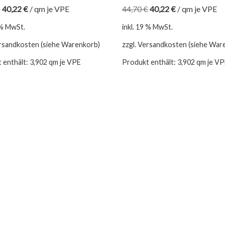
€
40,22
€
/
qm je VPE
44,70
€
40,22
€
/
qm je VPE
 % MwSt.
inkl. 19 % MwSt.
ersandkosten (siehe Warenkorb)
zzgl. Versandkosten (siehe War
 enthält: 3,902
qm je VPE
Produkt enthält: 3,902
qm je V