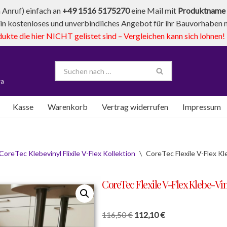
Anruf) einfach an
+49 1516 5175270
eine Mail mit
Produktname 
in kostenloses und unverbindliches Angebot für ihr Bauvorhaben mi
te die hier NICHT gelistet sind – Vergleichen kann sich lohnen!
va
Kasse
Warenkorb
Vertrag widerrufen
Impressum
CoreTec Klebevinyl Flixile V-Flex Kollektion
\
CoreTec Flexile V-Flex K
CoreTec Flexile V-Flex Klebe-Vi
116,50
€
112,10
€