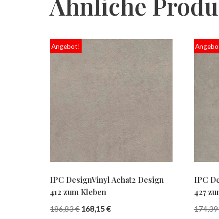
Ähnliche Produ
Angebot!
Angebo
IPC DesignVinyl Achat2 Design
IPC De
412 zum Kleben
427 zu
186,83
€
168,15
€
174,39