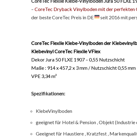
CoreTec Flexile Klebe-Vinylboden Jura 50 FLXE 
–
CoreTec Dryback Vinylboden mit der perfekten 
der beste CoreTec Preis in DE
seit 2016 mit pe
CoreTec Flexile Klebe-Vinylboden der Klebevinylb
Klebevinyl CoreTec Flexile VFlex
Dekor Jura 50 FLXE 1907 – 0,55 Nutzschicht
Maße : 914 x 457,2 x 3 mm / Nutzschicht 0,55 mm
VPE 3,34 m²
Spezifikationen:
KlebeVinylboden
geeignet für Hotel & Pension , Objekt (Industri
Geeignet für Haustiere , Kratzfest , Markenqualitä