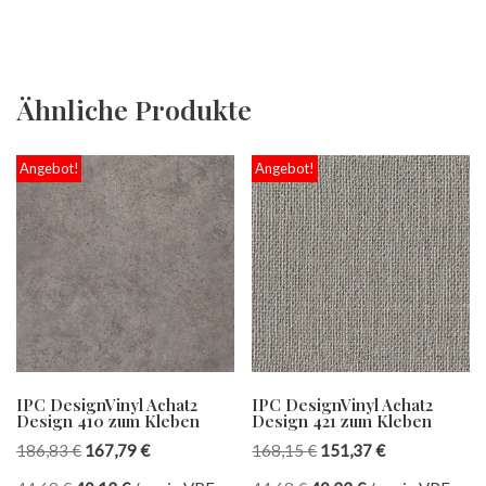
Ähnliche Produkte
Angebot!
Angebot!
IPC DesignVinyl Achat2
IPC DesignVinyl Achat2
Design 410 zum Kleben
Design 421 zum Kleben
186,83
€
167,79
€
168,15
€
151,37
€