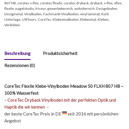
807 HB
,
coretec v-flex
,
coretec flexile
,
coretec dryback
,
dryback
,
v-flex
,
vflex
,
flexile
,
nagelstudio
,
friseur
,
gewerbebereich
,
wohnbereich
,
Designboden
,
Designvinyl
,
Vinylboden
,
Fachmarkt Vinylboden
,
vinyl laminat
,
Kork
Unterlage
,
USFloors
,
CoreTec
,
Klebevinylboden
,
Klebevinyl
,
Kleben
,
Verkleben
Beschreibung
Produktsicherheit
Rezensionen (0)
CoreTec Flexile Klebe-Vinylboden Meadow 50 FLXH 807 HB –
100%
Wasserfest
–
CoreTec Dryback Vinylboden mit der perfekten Optik und
Haptik die wir kennen
–
der beste CoreTec Preis in DE
seit 2016 mit persönlichen
Angebot