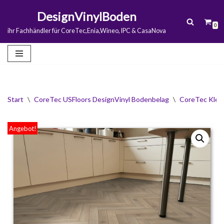
DesignVinylBoden
0
Zum
ihr Fachhändler für CoreTec,Enia,Wineo, IPC & CasaNova
Inhalt
springen
Start
\
CoreTec USFloors DesignVinyl Bodenbelag
\
CoreTec Klebev
Angebot!