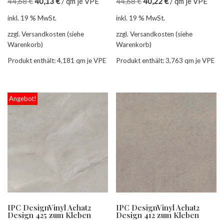
44,68
€
40,13
€
/
qm je VPE
44,68
€
40,22
€
/
qm je VPE
inkl. 19 % MwSt.
inkl. 19 % MwSt.
zzgl. Versandkosten (siehe
zzgl. Versandkosten (siehe
Warenkorb)
Warenkorb)
Produkt enthält: 4,181
qm je VPE
Produkt enthält: 3,763
qm je VPE
Angebot!
IPC DesignVinyl Achat2
IPC DesignVinyl Achat2
Design 425 zum Kleben
Design 412 zum Kleben