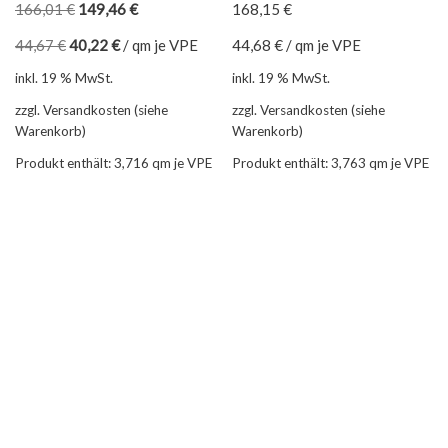
166,01
€
149,46
€
168,15
€
44,67
€
40,22
€
/
qm je VPE
44,68
€
/
qm je VPE
inkl. 19 % MwSt.
inkl. 19 % MwSt.
zzgl. Versandkosten (siehe
zzgl. Versandkosten (siehe
Warenkorb)
Warenkorb)
Produkt enthält: 3,716
qm je VPE
Produkt enthält: 3,763
qm je VPE