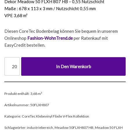
Dekor Meadow 50 FLXH 807 HB – 0,55 Nutzschicht
Maße : 678 x 113 x 3 mm / Nutzschicht 0,55 mm
VPE 3,68 m²
Diesen CoreTec Bodenbelag können Sie bequem in unserem
Onlineshop
Fashion-WohnTrend.de
per Ratenkauf mit
EasyCredit bestellen.
In Den Warenkorb
Produkt enthält: 3,68
m²
Artikelnummer:
50FLXH807
Kategorie:
CoreTec Klebevinyl Flixile V-Flex Kollektion
Schlagwörter:
industriebereich
,
Meadow 50FLXH807 HB
,
Meadow 50 FLXH