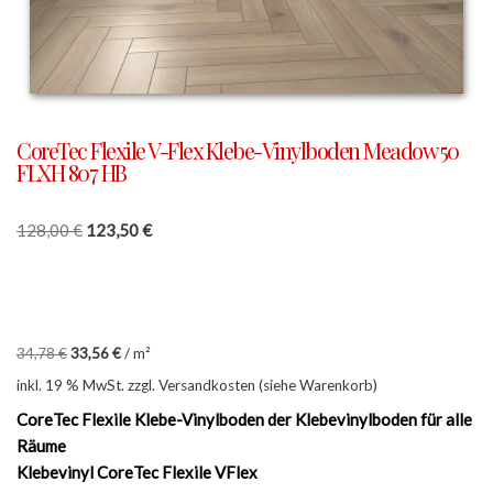
CoreTec Flexile V-Flex Klebe-Vinylboden Meadow 50
FLXH 807 HB
128,00
€
123,50
€
34,78
€
33,56
€
/
m²
inkl. 19 % MwSt.
zzgl. Versandkosten (siehe Warenkorb)
CoreTec Flexile Klebe-Vinylboden der Klebevinylboden für alle
Räume
Klebevinyl CoreTec Flexile VFlex