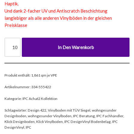
Haptik.
Und dank 2-facher UV und Antiscratch Beschichtung
langlebiger als alle anderen Vinylböden in der gleichen
Preisklasse
In Den Warenkorb
Produkt enthält: 1,861
qm je VPE
Artikelnummer:
334-555422
Kategorie:
IPC Achat2 Kollektion
Schlagwörter:
Design 422
,
Vinylboden mit TÜV Siegel
,
wohngesunder
Designboden
,
wohngesunder Vinylboden
,
IPC Beratung
,
IPC Fachhändler
,
Klick Designboden
,
Klick Vinylboden
,
IPC DesignVinyl Bodenbelag
,
IPC
DesignVinyl
,
IPC