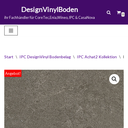
DesignVinylBoden
0
Zum
ihr Fachhändler für CoreTec,Enia,Wineo, IPC & CasaNova
Inhalt
springen
Start
\
IPC DesignVinyl Bodenbelag
\
IPC Achat2 Kollektion
\
IP
Angebot!