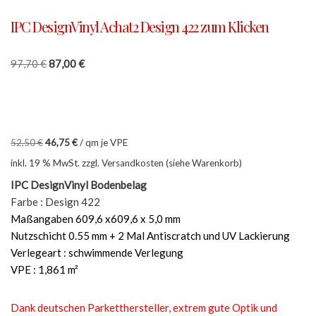
IPC DesignVinyl Achat2 Design 422 zum Klicken
97,70
€
87,00
€
52,50
€
46,75
€
/
qm je VPE
inkl. 19 % MwSt.
zzgl. Versandkosten (siehe Warenkorb)
IPC DesignVinyl Bodenbelag
Farbe : Design 422
Maßangaben 609,6 x609,6 x 5,0 mm
Nutzschicht 0.55 mm + 2 Mal Antiscratch und UV Lackierung
Verlegeart : schwimmende Verlegung
VPE : 1,861 m²
Dank deutschen Parketthersteller, extrem gute Optik und