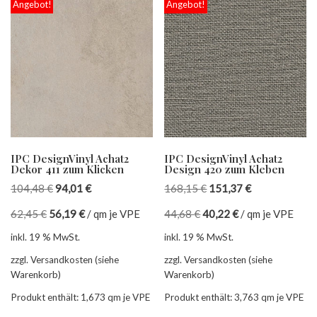
Angebot!
Angebot!
IPC DesignVinyl Achat2
IPC DesignVinyl Achat2
Dekor 411 zum Klicken
Design 420 zum Kleben
104,48
€
94,01
€
168,15
€
151,37
€
62,45
€
56,19
€
/
qm je VPE
44,68
€
40,22
€
/
qm je VPE
inkl. 19 % MwSt.
inkl. 19 % MwSt.
zzgl. Versandkosten (siehe
zzgl. Versandkosten (siehe
Warenkorb)
Warenkorb)
Produkt enthält: 1,673
qm je VPE
Produkt enthält: 3,763
qm je VPE