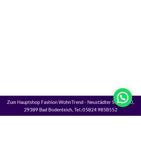
Zum Hauptshop Fashion WohnTrend
- Neustädter Straße 30,
29389 Bad Bodenteich, Tel.:05824 9858552
Alle Preise inkl. der gesetzlichen MwSt.
Die durchgestrichenen Preise entsprechen dem bisherigen Preis in diesem