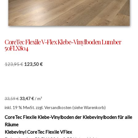
CoreTec Flexile V-Flex Klebe-Vinylboden Lumber
50FLX804
123,95
€
123,50
€
33,59
€
33,47
€
/
m²
inkl. 19 % MwSt.
zzgl. Versandkosten (siehe Warenkorb)
CoreTec Flexile Klebe-Vinylboden der Klebevinylboden für alle
Räume
Klebevinyl CoreTec Flexile VFlex