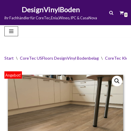
DesignVinylBoden
0
Zum
ihr Fachhändler für CoreTec,Enia,Wineo, IPC & CasaNova
Inhalt
springen
Start
\
CoreTec USFloors DesignVinyl Bodenbelag
\
CoreTec Klebev
Angebot!