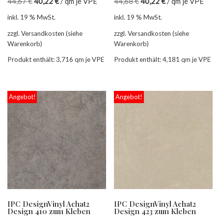
44,67
€
40,22
€
/
qm je VPE
44,68
€
40,22
€
/
qm je VPE
inkl. 19 % MwSt.
inkl. 19 % MwSt.
zzgl. Versandkosten (siehe
zzgl. Versandkosten (siehe
Warenkorb)
Warenkorb)
Produkt enthält: 3,716
qm je VPE
Produkt enthält: 4,181
qm je VPE
Angebot!
Angebot!
IPC DesignVinyl Achat2
IPC DesignVinyl Achat2
Design 410 zum Kleben
Design 423 zum Kleben