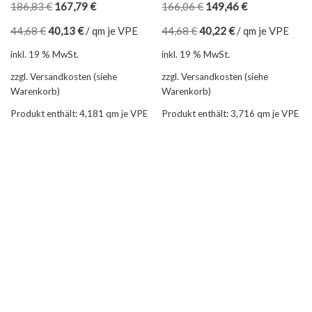
186,83
€
167,79
€
166,06
€
149,46
€
44,68
€
40,13
€
/
qm je VPE
44,68
€
40,22
€
/
qm je VPE
inkl. 19 % MwSt.
inkl. 19 % MwSt.
zzgl. Versandkosten (siehe
zzgl. Versandkosten (siehe
Warenkorb)
Warenkorb)
Produkt enthält: 4,181
qm je VPE
Produkt enthält: 3,716
qm je VPE