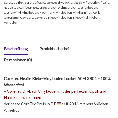
coretec v-flex
,
coretec flexile
,
coretec dryback
,
dryback
,
v-flex
,
vflex
,
flexile
,
nagelstudio
,
friseur
,
gewerbebereich
,
wohnbereich
,
Designboden
,
Designvinyl
,
Vinylboden
,
Fachmarkt Vinylboden
,
vinyl laminat
,
Kork
Unterlage
,
USFloors
,
CoreTec
,
Klebevinylboden
,
Klebevinyl
,
Kleben
,
Verkleben
Beschreibung
Produktsicherheit
Rezensionen (0)
CoreTec Flexile Klebe-Vinylboden Lumber 50FLX804 – 100%
Wasserfest
–
CoreTec Dryback Vinylboden mit der perfekten Optik und
Haptik die wir kennen
–
der beste CoreTec Preis in DE
seit 2016 mit persönlichen
Angebot