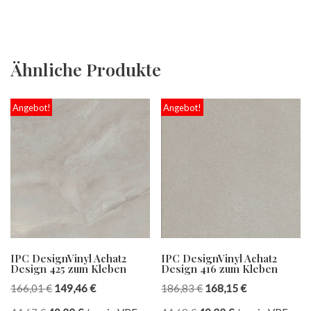
Ähnliche Produkte
Angebot!
Angebot!
IPC DesignVinyl Achat2
IPC DesignVinyl Achat2
Design 425 zum Kleben
Design 416 zum Kleben
166,01
€
149,46
€
186,83
€
168,15
€