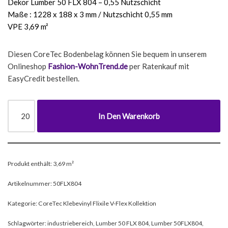
Dekor Lumber 50 FLX 804 – 0,55 Nutzschicht
Maße : 1228 x 188 x 3 mm / Nutzschicht 0,55 mm
VPE 3,69 m²
Diesen CoreTec Bodenbelag können Sie bequem in unserem
Onlineshop
Fashion-WohnTrend.de
per Ratenkauf mit
EasyCredit bestellen.
In Den Warenkorb
Produkt enthält: 3,69
m²
Artikelnummer:
50FLX804
Kategorie:
CoreTec Klebevinyl Flixile V-Flex Kollektion
Schlagwörter:
industriebereich
,
Lumber 50 FLX 804
,
Lumber 50FLX804
,