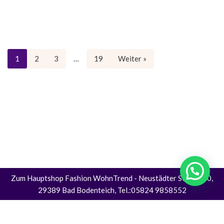
1
2
3
…
19
Weiter »
Zum Hauptshop Fashion WohnTrend
- Neustädter Straße 30,
29389 Bad Bodenteich, Tel.:05824 9858552
Alle Preise inkl. der gesetzlichen MwSt.