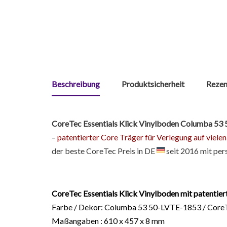
Beschreibung
Produktsicherheit
Rezen
CoreTec Essentials Klick Vinylboden Columba 5
–
patentierter Core Träger für Verlegung auf vie
der beste CoreTec Preis in DE
seit 2016 mit pe
CoreTec Essentials Klick Vinylboden mit patentie
Farbe / Dekor: Columba 53 50-LVTE-1853 / CoreTe
Maßangaben : 610 x 457 x 8 mm