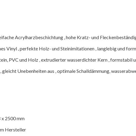
eifache Acrylharzbeschichtung , hohe Kratz- und Fleckenbeständigk
es Vinyl , perfekte Holz- und Steinimitationen , langlebig und form
ein, PVC und Holz , extrudierter wasserdichter Kern , formstabil u
k, gleicht Unebenheiten aus , optimale Schalldämmung, wasserabw
8 x 2500 mm
om Hersteller