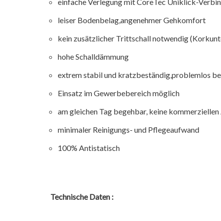
einfache Verlegung mit CoreTec Uniklick-Verbi
leiser Bodenbelag,angenehmer Gehkomfort
kein zusätzlicher Trittschall notwendig (Korkunt
hohe Schalldämmung
extrem stabil und kratzbeständig,problemlos be
Einsatz im Gewerbebereich möglich
am gleichen Tag begehbar, keine kommerziellen 
minimaler Reinigungs- und Pflegeaufwand
100% Antistatisch
Technische Daten :