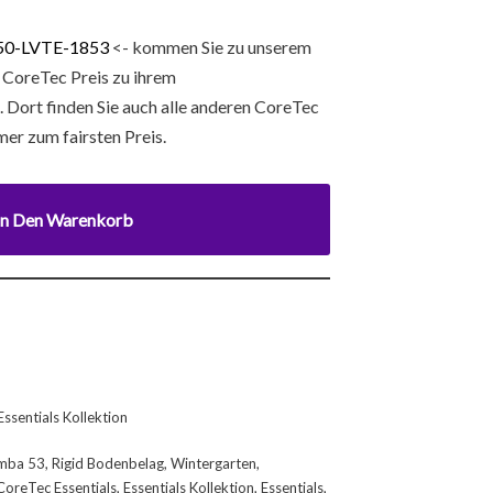
50-LVTE-1853
<- kommen Sie zu unserem
 CoreTec Preis zu ihrem
ort finden Sie auch alle anderen CoreTec
er zum fairsten Preis.
In Den Warenkorb
ssentials Kollektion
mba 53
,
Rigid Bodenbelag
,
Wintergarten
,
CoreTec Essentials
,
Essentials Kollektion
,
Essentials
,