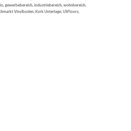
io
,
gewerbebereich
,
industriebereich
,
wohnbereich
,
chmarkt Vinylboden
,
Kork Unterlage
,
USFloors
,