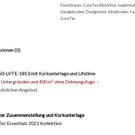
Feuchtraum
,
CoreTec KlickVinyl
,
nagelstud
Designboden
,
Designvinyl
,
Vinylboden
,
Fa
CoreTec
sionen (0)
3 50-LVTE-1853
mit Korkunterlage und Lifetime
len Untergründen und 400 m² ohne Dehnungsfuge
–
rsönlichen Angebot
rter Zusammenstellung und Korkunterlage
c Essentials 2021 Kollektion