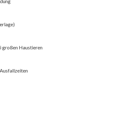
ndung
erlage)
i großen Haustieren
Ausfallzeiten