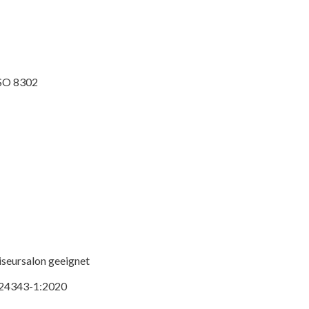
ISO 8302
iseursalon geeignet
O 24343-1:2020