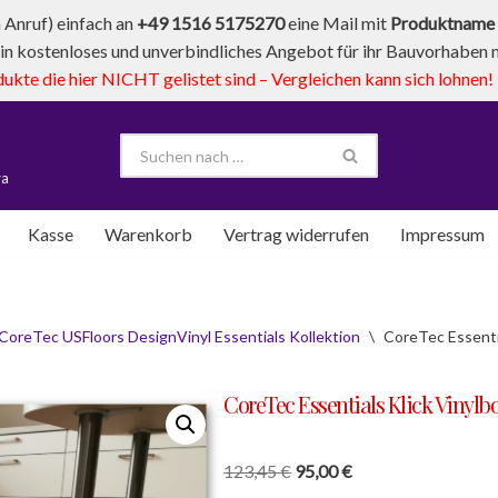
Anruf) einfach an
+49 1516 5175270
eine Mail mit
Produktname 
in kostenloses und unverbindliches Angebot für ihr Bauvorhaben mi
te die hier NICHT gelistet sind – Vergleichen kann sich lohnen!
va
Kasse
Warenkorb
Vertrag widerrufen
Impressum
CoreTec USFloors DesignVinyl Essentials Kollektion
\
CoreTec Essenti
CoreTec Essentials Klick Vinyl
123,45
€
95,00
€