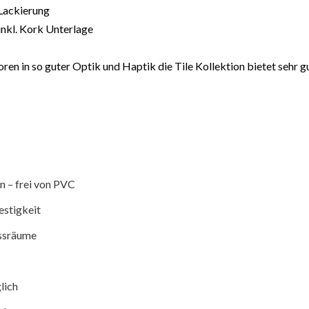
Lackierung
inkl. Kork Unterlage
ren in so guter Optik und Haptik die Tile Kollektion bietet sehr g
n – frei von PVC
estigkeit
assräume
lich