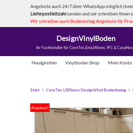
Angebote auch 24/7 über WhatsApp möglich (kein 
Lieferpostleitzahl
senden und wir schreiben Ihnen e
Zum
Wir schreiben auch Bodenbelag Angebote für Produk
Inhalt
springen
DesignVinylBoden
ihr Fachhändler für CoreTec,Enia,Wineo, IPC & CasaNo
Neuigkeiten
Vinylboden Shop
Mein Konto
Start
\
CoreTec USFloors DesignVinyl Bodenbelag
\
Angebot!