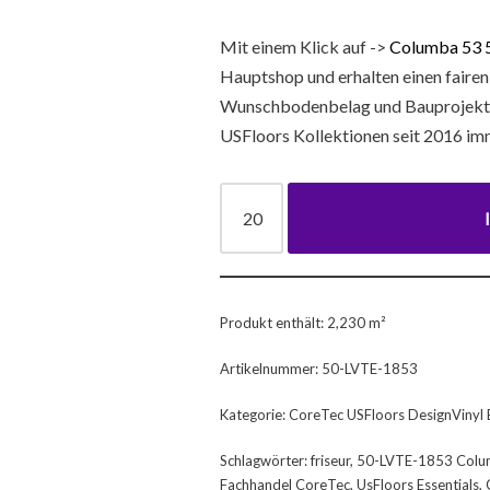
Mit einem Klick auf ->
Columba 53 
Hauptshop und erhalten einen fairen
Wunschbodenbelag und Bauprojekt. D
USFloors Kollektionen seit 2016 imm
Produkt enthält: 2,230
m²
Artikelnummer:
50-LVTE-1853
Kategorie:
CoreTec USFloors DesignVinyl E
Schlagwörter:
friseur
,
50-LVTE-1853 Colu
Fachhandel CoreTec
,
UsFloors Essentials
,