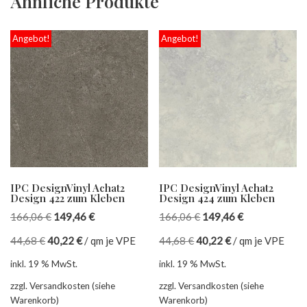
Ähnliche Produkte
Angebot!
Angebot!
IPC DesignVinyl Achat2
IPC DesignVinyl Achat2
Design 422 zum Kleben
Design 424 zum Kleben
166,06
€
149,46
€
166,06
€
149,46
€
44,68
€
40,22
€
/
qm je VPE
44,68
€
40,22
€
/
qm je VPE
inkl. 19 % MwSt.
inkl. 19 % MwSt.
zzgl. Versandkosten (siehe
zzgl. Versandkosten (siehe
Warenkorb)
Warenkorb)