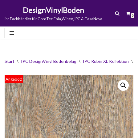
DesignVinylBoden
0
Zum
ihr Fachhändler für CoreTec,Enia,Wineo, IPC & CasaNova
Inhalt
springen
Start
\
IPC DesignVinyl Bodenbelag
\
IPC Rubin XL Kollektion
\
I
Angebot!