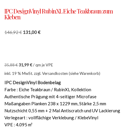
IPC DesignVinyl RubinXL Eiche Teakbraun zum
Kleben
146,92
€
131,00
€
35,88
€
31,99
€
/
qm je VPE
inkl. 19 % MwSt.
zzgl. Versandkosten (siehe Warenkorb)
IPC DesignVinyl Bodenbelag
Farbe : Eiche Teakbraun / RubinXL Kollektion
Authentische Prägung mit 4-seitiger Microfase
Maßangaben Planken 238 x 1229 mm, Stärke 2,5 mm
Nutzschicht 0,55 mm + 2 Mal Antiscratch und UV Lackierung
Verlegeart : vollflächige Verklebung / KlebeVinyl
VPE : 4.095 m²