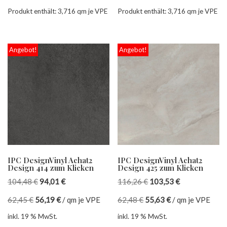
Produkt enthält: 3,716
qm je VPE
Produkt enthält: 3,716
qm je VPE
Angebot!
Angebot!
IPC DesignVinyl Achat2
IPC DesignVinyl Achat2
Design 414 zum Klicken
Design 425 zum Klicken
104,48
€
94,01
€
116,26
€
103,53
€
62,45
€
56,19
€
/
qm je VPE
62,48
€
55,63
€
/
qm je VPE
inkl. 19 % MwSt.
inkl. 19 % MwSt.