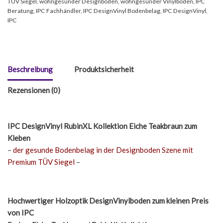
TÜV Siegel
,
wohngesunder Designboden
,
wohngesunder Vinylboden
,
IPC
Beratung
,
IPC Fachhändler
,
IPC DesignVinyl Bodenbelag
,
IPC DesignVinyl
,
IPC
Beschreibung
Produktsicherheit
Rezensionen (0)
IPC DesignVinyl RubinXL Kollektion Eiche Teakbraun
zum
Kleben
–
der gesunde Bodenbelag in der Designboden Szene mit
Premium TÜV Siegel
–
Hochwertiger Holzoptik DesignVinylboden zum kleinen Preis
von IPC