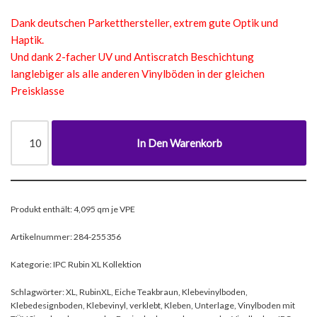
Dank deutschen Parketthersteller, extrem gute Optik und
Haptik.
Und dank 2-facher UV und Antiscratch Beschichtung
langlebiger als alle anderen Vinylböden in der gleichen
Preisklasse
In Den Warenkorb
Produkt enthält: 4,095
qm je VPE
Artikelnummer:
284-255356
Kategorie:
IPC Rubin XL Kollektion
Schlagwörter:
XL
,
RubinXL
,
Eiche Teakbraun
,
Klebevinylboden
,
Klebedesignboden
,
Klebevinyl
,
verklebt
,
Kleben
,
Unterlage
,
Vinylboden mit