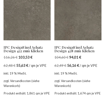
IPC DesignVinyl Achat2
IPC DesignVinyl Achat2
Design 422 zum Klicken
Design 428 zum Klicken
116,26
€
103,53
€
104,60
€
94,01
€
62,48
€
55,63
€
/
qm je VPE
62,49
€
56,16
€
/
qm je VPE
inkl. 19 % MwSt.
inkl. 19 % MwSt.
zzgl. Versandkosten (siehe
zzgl. Versandkosten (siehe
Warenkorb)
Warenkorb)
Produkt enthält: 1,861
qm je VPE
Produkt enthält: 1,674
qm je VPE