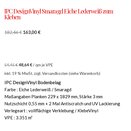
IPC DesignVinyl Smaragd Eiche Lederweiß zum
Kleben
182,46
€
163,00
€
54,45
€
48,64
€
/
qm je VPE
inkl. 19 % MwSt.
zzgl. Versandkosten (siehe Warenkorb)
IPC DesignVinyl Bodenbelag
Farbe : Eiche Lederweiß / Smaragd
Maßangaben Planken 229 x 1829 mm, Stärke 3 mm
Nutzschicht 0,55 mm + 2 Mal Antiscratch und UV Lackierung
Verlegeart : vollflächige Verklebung / KlebeVinyl
VPE : 3.351 m²