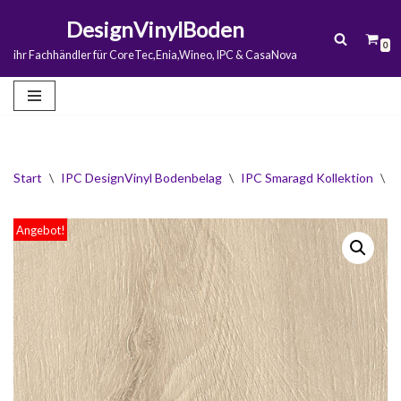
DesignVinylBoden
0
Zum
ihr Fachhändler für CoreTec,Enia,Wineo, IPC & CasaNova
Inhalt
springen
Start
\
IPC DesignVinyl Bodenbelag
\
IPC Smaragd Kollektion
\
I
Angebot!