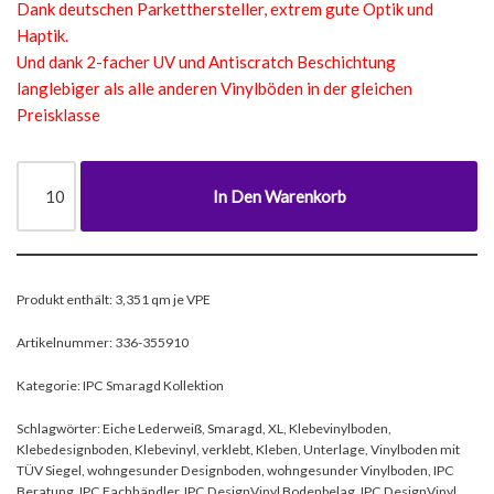
Dank deutschen Parketthersteller, extrem gute Optik und
Haptik.
Und dank 2-facher UV und Antiscratch Beschichtung
langlebiger als alle anderen Vinylböden in der gleichen
Preisklasse
In Den Warenkorb
Produkt enthält: 3,351
qm je VPE
Artikelnummer:
336-355910
Kategorie:
IPC Smaragd Kollektion
Schlagwörter:
Eiche Lederweiß
,
Smaragd
,
XL
,
Klebevinylboden
,
Klebedesignboden
,
Klebevinyl
,
verklebt
,
Kleben
,
Unterlage
,
Vinylboden mit
TÜV Siegel
,
wohngesunder Designboden
,
wohngesunder Vinylboden
,
IPC
Beratung
,
IPC Fachhändler
,
IPC DesignVinyl Bodenbelag
,
IPC DesignVinyl
,