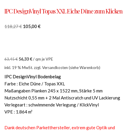
IPC DesignVinyl Topas XXL Eiche Düne zum Klicken
118,27
€
105,00
€
63,45
€
56,33
€
/
qm je VPE
inkl. 19 % MwSt.
zzgl. Versandkosten (siehe Warenkorb)
IPC DesignVinyl Bodenbelag
Farbe : Eiche Düne / Topas XXL
Maßangaben Planken 245 x 1522 mm, Stärke 5 mm
Nutzschicht 0,55 mm + 2 Mal Antiscratch und UV Lackierung
Verlegeart : schwimmende Verlegung / KlickVinyl
VPE : 1.864 m²
Dank deutschen Parketthersteller, extrem gute Optik und