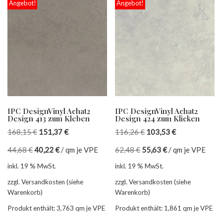
Angebot!
Angebot!
IPC DesignVinyl Achat2
IPC DesignVinyl Achat2
Design 413 zum Kleben
Design 424 zum Klicken
168,15
€
151,37
€
116,26
€
103,53
€
44,68
€
40,22
€
/
qm je VPE
62,48
€
55,63
€
/
qm je VPE
inkl. 19 % MwSt.
inkl. 19 % MwSt.
zzgl. Versandkosten (siehe
zzgl. Versandkosten (siehe
Warenkorb)
Warenkorb)
Produkt enthält: 3,763
qm je VPE
Produkt enthält: 1,861
qm je VPE