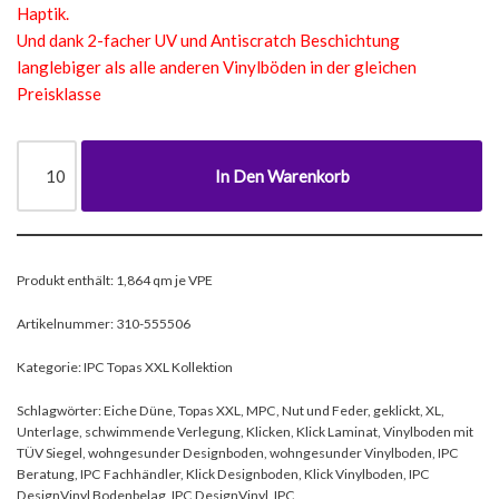
Haptik.
Und dank 2-facher UV und Antiscratch Beschichtung
langlebiger als alle anderen Vinylböden in der gleichen
Preisklasse
In Den Warenkorb
Produkt enthält: 1,864
qm je VPE
Artikelnummer:
310-555506
Kategorie:
IPC Topas XXL Kollektion
Schlagwörter:
Eiche Düne
,
Topas XXL
,
MPC
,
Nut und Feder
,
geklickt
,
XL
,
Unterlage
,
schwimmende Verlegung
,
Klicken
,
Klick Laminat
,
Vinylboden mit
TÜV Siegel
,
wohngesunder Designboden
,
wohngesunder Vinylboden
,
IPC
Beratung
,
IPC Fachhändler
,
Klick Designboden
,
Klick Vinylboden
,
IPC
DesignVinyl Bodenbelag
,
IPC DesignVinyl
,
IPC