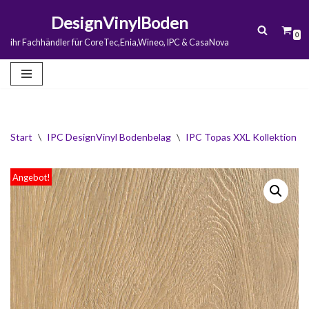
DesignVinylBoden
0
Zum
ihr Fachhändler für CoreTec,Enia,Wineo, IPC & CasaNova
Inhalt
springen
Start
\
IPC DesignVinyl Bodenbelag
\
IPC Topas XXL Kollektion
\
Angebot!