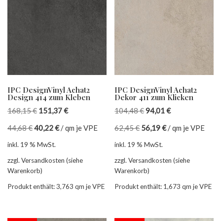
IPC DesignVinyl Achat2
IPC DesignVinyl Achat2
Design 414 zum Kleben
Dekor 411 zum Klicken
168,15
€
151,37
€
104,48
€
94,01
€
44,68
€
40,22
€
/
qm je VPE
62,45
€
56,19
€
/
qm je VPE
inkl. 19 % MwSt.
inkl. 19 % MwSt.
zzgl. Versandkosten (siehe
zzgl. Versandkosten (siehe
Warenkorb)
Warenkorb)
Produkt enthält: 3,763
qm je VPE
Produkt enthält: 1,673
qm je VPE