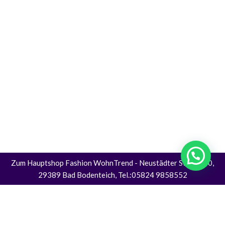
Zum Hauptshop Fashion WohnTrend
- Neustädter Straße 30,
29389 Bad Bodenteich, Tel.:05824 9858552
Alle Preise inkl. der gesetzlichen MwSt.
Die durchgestrichenen Preise entsprechen dem bisherigen Preis in diesem