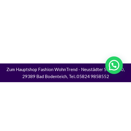
Zum Hauptshop Fashion WohnTrend
- Neustädter Straße 30,
29389 Bad Bodenteich, Tel.:05824 9858552
Alle Preise inkl. der gesetzlichen MwSt.
Die durchgestrichenen Preise entsprechen dem bisherigen Preis in diesem
Online-Shop.
Vertrag Widerrufen