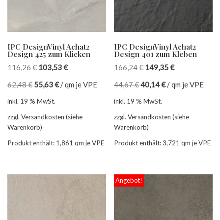
IPC DesignVinyl Achat2
IPC DesignVinyl Achat2
Design 425 zum Klicken
Design 401 zum Kleben
116,26
€
103,53
€
166,24
€
149,35
€
62,48
€
55,63
€
/
qm je VPE
44,67
€
40,14
€
/
qm je VPE
inkl. 19 % MwSt.
inkl. 19 % MwSt.
zzgl. Versandkosten (siehe
zzgl. Versandkosten (siehe
Warenkorb)
Warenkorb)
Produkt enthält: 1,861
qm je VPE
Produkt enthält: 3,721
qm je VPE
Angebot!