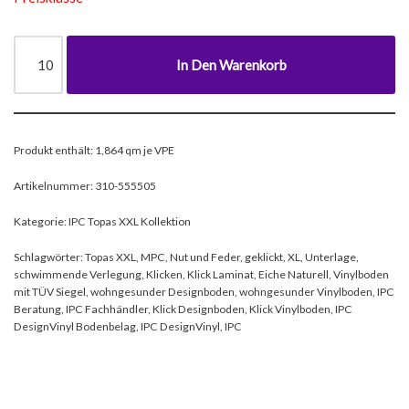
In Den Warenkorb
Produkt enthält: 1,864
qm je VPE
Artikelnummer:
310-555505
Kategorie:
IPC Topas XXL Kollektion
Schlagwörter:
Topas XXL
,
MPC
,
Nut und Feder
,
geklickt
,
XL
,
Unterlage
,
schwimmende Verlegung
,
Klicken
,
Klick Laminat
,
Eiche Naturell
,
Vinylboden
mit TÜV Siegel
,
wohngesunder Designboden
,
wohngesunder Vinylboden
,
IPC
Beratung
,
IPC Fachhändler
,
Klick Designboden
,
Klick Vinylboden
,
IPC
DesignVinyl Bodenbelag
,
IPC DesignVinyl
,
IPC