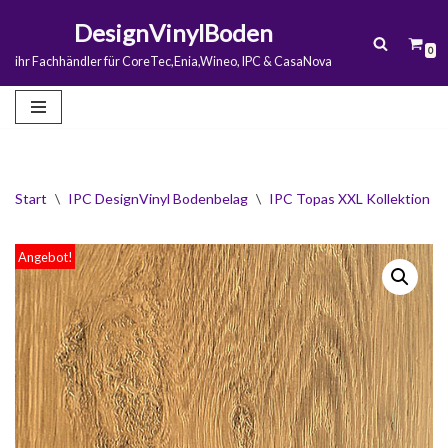
DesignVinylBoden
0
Zum
ihr Fachhändler für CoreTec,Enia,Wineo, IPC & CasaNova
Inhalt
springen
Start
\
IPC DesignVinyl Bodenbelag
\
IPC Topas XXL Kollektion
\
Angebot!