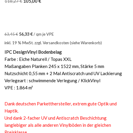
118,27
€
105,00
€
63,45
€
56,33
€
/
qm je VPE
inkl. 19 % MwSt.
zzgl. Versandkosten (siehe Warenkorb)
IPC DesignVinyl Bodenbelag
Farbe : Eiche Naturell / Topas XXL
Maßangaben Planken 245 x 1522 mm, Stärke 5 mm
Nutzschicht 0,55 mm + 2 Mal Antiscratch und UV Lackierung
Verlegeart : schwimmende Verlegung / KlickVinyl
VPE : 1.864 m²
Dank deutschen Parketthersteller, extrem gute Optik und
Haptik.
Und dank 2-facher UV und Antiscratch Beschichtung
langlebiger als alle anderen Vinylböden in der gleichen
Preisklasse