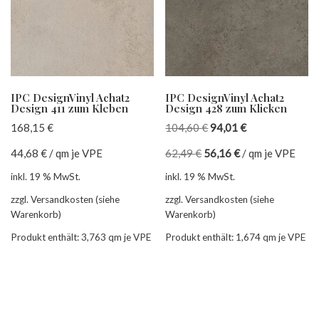
IPC DesignVinyl Achat2
IPC DesignVinyl Achat2
Design 411 zum Kleben
Design 428 zum Klicken
168,15
€
104,60
€
94,01
€
44,68
€
/
qm je VPE
62,49
€
56,16
€
/
qm je VPE
inkl. 19 % MwSt.
inkl. 19 % MwSt.
zzgl. Versandkosten (siehe
zzgl. Versandkosten (siehe
Warenkorb)
Warenkorb)
Produkt enthält: 3,763
qm je VPE
Produkt enthält: 1,674
qm je VPE