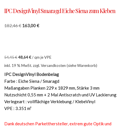
IPC DesignVinyl Smaragd Eiche Siena zum Kleben
182,46
€
163,00
€
54,45
€
48,64
€
/
qm je VPE
inkl. 19 % MwSt.
zzgl. Versandkosten (siehe Warenkorb)
IPC DesignVinyl Bodenbelag
Farbe : Eiche Siena / Smaragd
Maßangaben Planken 229 x 1829 mm, Stärke 3 mm
Nutzschicht 0,55 mm + 2 Mal Antiscratch und UV Lackierung
Verlegeart : vollflächige Verklebung / KlebeVinyl
VPE : 3.351 m²
Dank deutschen Parketthersteller, extrem gute Optik und