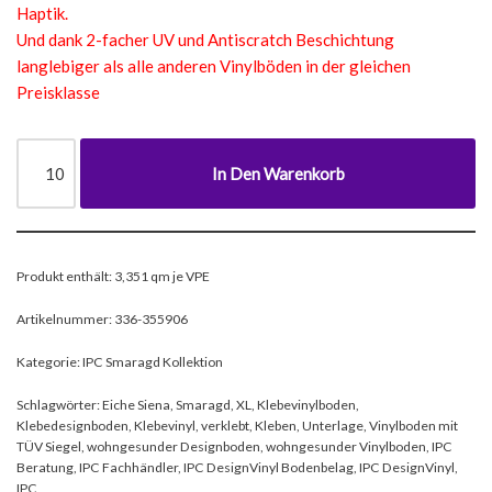
Haptik.
Und dank 2-facher UV und Antiscratch Beschichtung
langlebiger als alle anderen Vinylböden in der gleichen
Preisklasse
In Den Warenkorb
Produkt enthält: 3,351
qm je VPE
Artikelnummer:
336-355906
Kategorie:
IPC Smaragd Kollektion
Schlagwörter:
Eiche Siena
,
Smaragd
,
XL
,
Klebevinylboden
,
Klebedesignboden
,
Klebevinyl
,
verklebt
,
Kleben
,
Unterlage
,
Vinylboden mit
TÜV Siegel
,
wohngesunder Designboden
,
wohngesunder Vinylboden
,
IPC
Beratung
,
IPC Fachhändler
,
IPC DesignVinyl Bodenbelag
,
IPC DesignVinyl
,
IPC