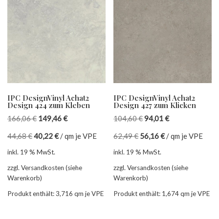
IPC DesignVinyl Achat2
IPC DesignVinyl Achat2
Design 424 zum Kleben
Design 427 zum Klicken
166,06
€
149,46
€
104,60
€
94,01
€
44,68
€
40,22
€
/
qm je VPE
62,49
€
56,16
€
/
qm je VPE
inkl. 19 % MwSt.
inkl. 19 % MwSt.
zzgl. Versandkosten (siehe
zzgl. Versandkosten (siehe
Warenkorb)
Warenkorb)
Produkt enthält: 3,716
qm je VPE
Produkt enthält: 1,674
qm je VPE