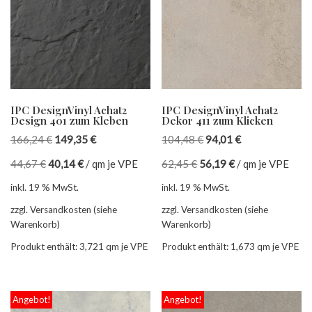
IPC DesignVinyl Achat2
IPC DesignVinyl Achat2
Design 401 zum Kleben
Dekor 411 zum Klicken
166,24
€
149,35
€
104,48
€
94,01
€
44,67
€
40,14
€
/
qm je VPE
62,45
€
56,19
€
/
qm je VPE
inkl. 19 % MwSt.
inkl. 19 % MwSt.
zzgl. Versandkosten (siehe
zzgl. Versandkosten (siehe
Warenkorb)
Warenkorb)
Produkt enthält: 3,721
qm je VPE
Produkt enthält: 1,673
qm je VPE
Angebot!
Angebot!