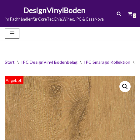
DesignVinylBoden
0
Zum
ihr Fachhändler für CoreTec,Enia,Wineo, IPC & CasaNova
Inhalt
springen
Start
\
IPC DesignVinyl Bodenbelag
\
IPC Smaragd Kollektion
\
I
Angebot!