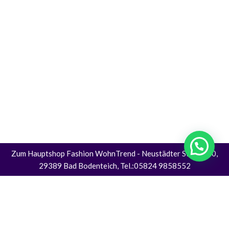
Zum Hauptshop Fashion WohnTrend
- Neustädter Straße 30,
29389 Bad Bodenteich, Tel.:05824 9858552
Alle Preise inkl. der gesetzlichen MwSt.
Die durchgestrichenen Preise entsprechen dem bisherigen Preis in diesem
Online-Shop.